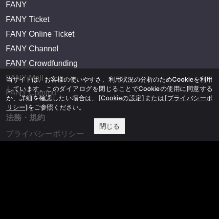
FANY
FANY Ticket
FANY Online Ticket
FANY Channel
FANY Crowdfunding
FANY Mall
当サイトは、お客様の使いやすさ、利用状況の分析のためCookieを利用
しています。このダイアログを閉じることでCookieの使用に同意する
FANY Commu
か、詳細を確認したい場合は、
[Cookieの設定]
または
[プライバシーポ
リシー]
をご参照ください。
法務・規約
閉じる
プライバシーポリシー
反社会的勢力排除宣言
会社情報
吉本興業株式会社
お問い合わせ