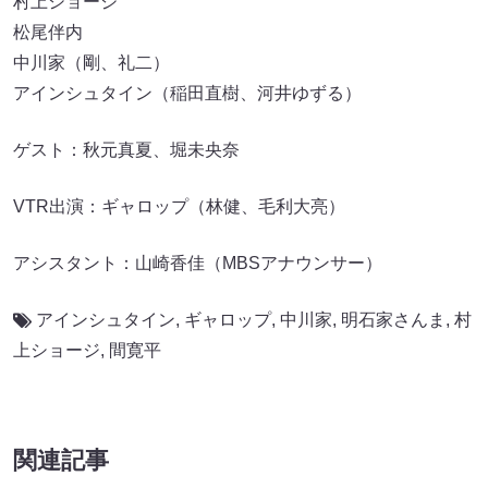
村上ショージ
松尾伴内
中川家（剛、礼二）
アインシュタイン（稲田直樹、河井ゆずる）
ゲスト：秋元真夏、堀未央奈
VTR出演：ギャロップ（林健、毛利大亮）
アシスタント：山崎香佳（MBSアナウンサー）
アインシュタイン
,
ギャロップ
,
中川家
,
明石家さんま
,
村
上ショージ
,
間寛平
関連記事