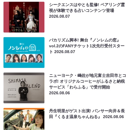
シークエンスはやとも監修! ペアリング霊
視が体験できる占いコンテンツ登場
2026.08.07
バカリズム脚本! 舞台『ノンレムの窓』
vol.2のFANYチケット1次先行受付スター
ト
2026.08.07
ニューヨーク・嶋佐が地元富士吉田市とコ
ラボ! オリジナルコーヒーがふるさと納税
サービス「わらふる」で受付開始
2026.08.06
丹生明里がゲスト出演! パンサー向井＆長
田『くるま温泉ちゃんねる』
2026.08.06