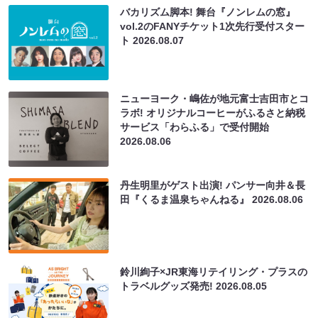
バカリズム脚本! 舞台『ノンレムの窓』
vol.2のFANYチケット1次先行受付スター
ト
2026.08.07
ニューヨーク・嶋佐が地元富士吉田市とコ
ラボ! オリジナルコーヒーがふるさと納税
サービス「わらふる」で受付開始
2026.08.06
丹生明里がゲスト出演! パンサー向井＆長
田『くるま温泉ちゃんねる』
2026.08.06
鈴川絢子×JR東海リテイリング・プラスの
トラベルグッズ発売!
2026.08.05