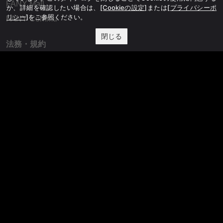
FANY Mall
か、詳細を確認したい場合は、
[Cookieの設定]
または
[プライバシーポ
リシー]
をご参照ください。
FANY Commu
閉じる
法務・規約
プライバシーポリシー
反社会的勢力排除宣言
会社情報
吉本興業株式会社
お問い合わせ
その他
よしもとニュースセンターアーカイブ
©YOSHIMOTO KOGYO, All Rights Reserved.