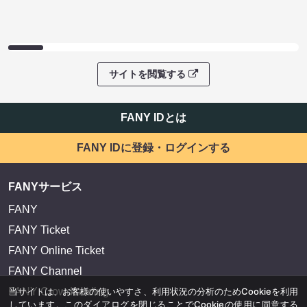
サイトを閲覧する
FANY IDとは
FANY IDに登録・ログインする
FANYサービス
FANY
FANY Ticket
FANY Online Ticket
FANY Channel
当サイトは、お客様の使いやすさ、利用状況の分析のためCookieを利用
FANY Crowdfunding
しています。このダイアログを閉じることでCookieの使用に同意する