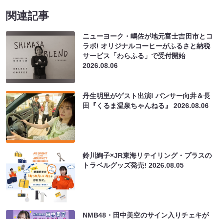
関連記事
ニューヨーク・嶋佐が地元富士吉田市とコ
ラボ! オリジナルコーヒーがふるさと納税
サービス「わらふる」で受付開始
2026.08.06
丹生明里がゲスト出演! パンサー向井＆長
田『くるま温泉ちゃんねる』
2026.08.06
鈴川絢子×JR東海リテイリング・プラスの
トラベルグッズ発売!
2026.08.05
NMB48・田中美空のサイン入りチェキが