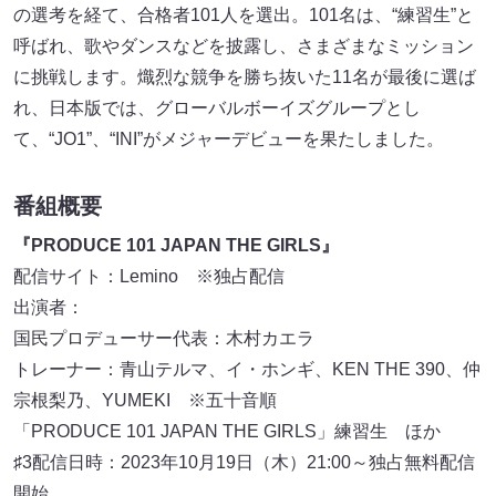
の選考を経て、合格者101人を選出。101名は、“練習生”と
呼ばれ、歌やダンスなどを披露し、さまざまなミッション
に挑戦します。熾烈な競争を勝ち抜いた11名が最後に選ば
れ、日本版では、グローバルボーイズグループとし
て、“JO1”、“INI”がメジャーデビューを果たしました。
番組概要
『PRODUCE 101 JAPAN THE GIRLS』
配信サイト：Lemino ※独占配信
出演者：
国民プロデューサー代表：木村カエラ
トレーナー：青山テルマ、イ・ホンギ、KEN THE 390、仲
宗根梨乃、YUMEKI ※五十音順
「PRODUCE 101 JAPAN THE GIRLS」練習生 ほか
♯3配信日時：2023年10月19日（木）21:00～独占無料配信
開始