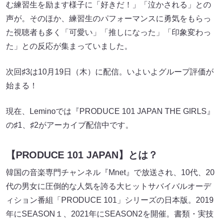
む練習生を励ます様子に「好きだ！」「泣かされる」との
声が。そのほか、練習生のパフォーマンスに勇気をもらっ
た視聴者も多く「可愛い」「推しになった」「印象変わっ
た」との反応が集まっていました。
次回♯3は10月19日（木）に配信。いよいよグループ評価が
始まる！
現在、Lemino​​では『PRODUCE 101 JAPAN THE GIRLS​​』
の♯1、♯2がアーカイブ配信中です。
【PRODUCE 101 JAPAN】とは？
韓国の音楽専門チャンネル『Mnet』で放送され、10代、20
代の男女に圧倒的な人気を誇る大ヒットサバイバルオーデ
ィション番組「PRODUCE 101」シリーズの日本版。2019
年にSEASON１、2021年にSEASON2を開催。書類・実技