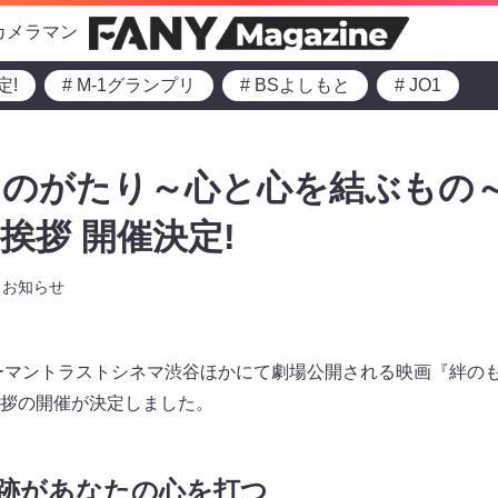
カメラマン
定!
# M-1グランプリ
# BSよしもと
# JO1
のがたり～心と心を結ぶもの～』
挨拶 開催決定!
お知らせ
ューマントラストシネマ渋谷ほかにて劇場公開される映画『絆の
拶の開催が決定しました。
跡があなたの心を打つ