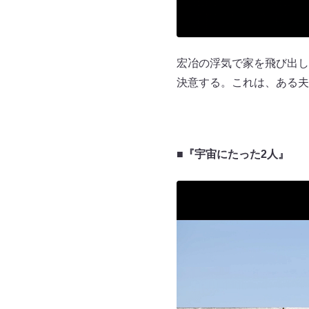
宏冶の浮気で家を飛び出し
決意する。これは、ある夫
■『宇宙にたった2人』