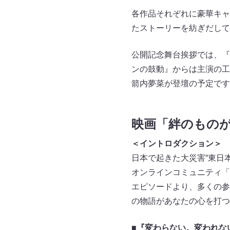
各作品それぞれに豪華キャ
たストーリーを紡ぎだして
公開記念舞台挨拶では、『
ンの鼓動』からは主演の工
箭内夢菜が登壇の予定です
映画「絆のもの
＜イントロダクション＞
日本で起きた大災害“東日本
オンラインコミュニティ「
エピソードより、多くの参
の物語があなたの心を打つ
■
『変わらない。変われな