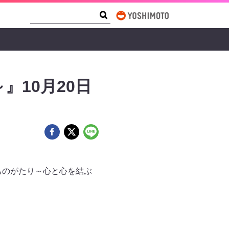
Search Form
Search
10月20日
ものがたり～心と心を結ぶ