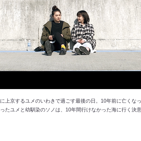
に上京するユメのいわきで過ごす最後の日。10年前に亡くな
ったユメと幼馴染のソノは、10年間行けなかった海に行く決