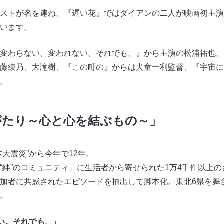
ストが名を連ね、『遅い花』ではダイアンの二人が映画初主演
います。
変わらない。変われない。それでも、』から主演の松浦祐也、
藤綾乃、大滝樹、『この町の』からは犬童一利監督、『宇宙に
。
がたり～心と心を結ぶもの～」
大震災”から今年で12年。
“絆”のコミュニティ」に生活者から寄せられた1万4千件以上の
加者に共感されたエピソードを抽出して脚本化。東北6県を舞
。
い。それでも、』