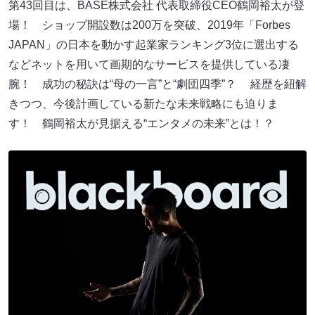
第43回目は、BASE株式会社 代表取締役CEO鶴岡裕太が登
場！ ショップ開設数は200万を突破、2019年「Forbes
JAPAN」の日本を動かす起業家ランキング3位に選出する
などネットを用いて画期的なサービスを提供している凄
腕！ 成功の秘訣は“母の一言”と“劇団四季”？ 経歴を紐解
きつつ、今後計画している新たな未来戦略にも迫りま
す！ 鶴岡裕太が見据える“エンタメの未来”とは！？