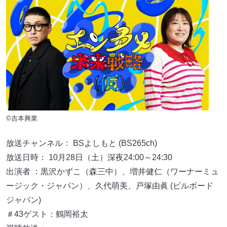
©吉本興業
放送チャンネル： BSよしもと (BS265ch)
放送日時： 10月28日（土）深夜24:00～24:30
出演者 ：黒沢かずこ（森三中）、増井健仁（ワーナーミュ
ージック・ジャパン）、久代萌美、戸塚由眞 (ビルボード
ジャパン)
＃43ゲスト：鶴岡裕太