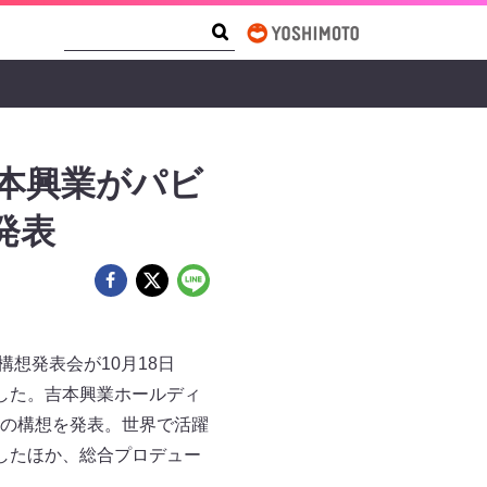
Search Form
Search
吉本興業がパビ
想発表
想発表会が10月18日
した。吉本興業ホールディ
）館」の構想を発表。世界で活躍
したほか、総合プロデュー