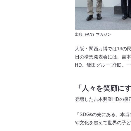
出典:
FANY マガジン
大阪・関西万博では13の
日の構想発表会には、吉本
HD、飯田グループHD、
「人々を笑顔に
登壇した吉本興業HDの泉正隆
「SDGsの先にある、本
や文化を超えて世界の子ど