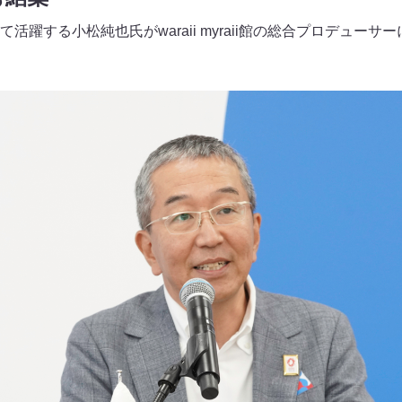
活躍する小松純也氏がwaraii myraii館の総合プロデュー