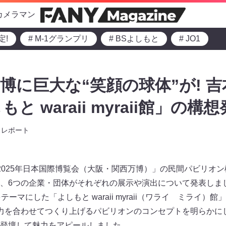
カメラマン
定!
# M-1グランプリ
# BSよしもと
# JO1
博に巨大な“笑顔の球体”が! 
 waraii myraii館」の構
レポート
2025年日本国際博覧会（大阪・関西万博）」の民間パビリオン構
、6つの企業・団体がそれぞれの展示や演出について発表しま
テーマにした「よしもと waraii myraii（ワライ ミライ
力を合わせてつくり上げるパビリオンのコンセプトを明らかに
登壇して魅力をアピールしました。