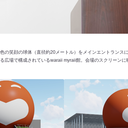
色の笑顔の球体（直径約20メートル）をメインエントランス
広場で構成されているwaraii myraii館。会場のスクリー