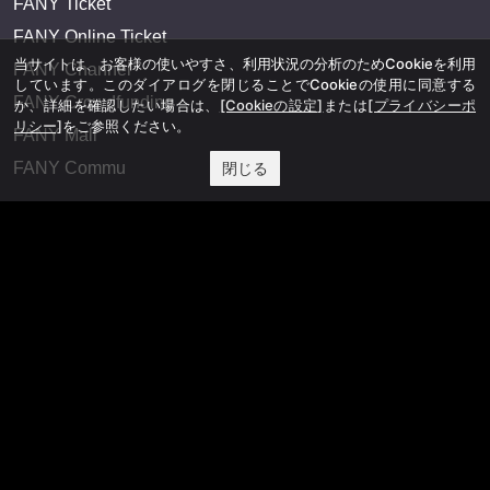
FANY Ticket
FANY Online Ticket
当サイトは、お客様の使いやすさ、利用状況の分析のためCookieを利用
FANY Channel
しています。このダイアログを閉じることでCookieの使用に同意する
FANY Crowdfunding
か、詳細を確認したい場合は、
[Cookieの設定]
または
[プライバシーポ
リシー]
をご参照ください。
FANY Mall
FANY Commu
閉じる
法務・規約
プライバシーポリシー
反社会的勢力排除宣言
会社情報
吉本興業株式会社
お問い合わせ
その他