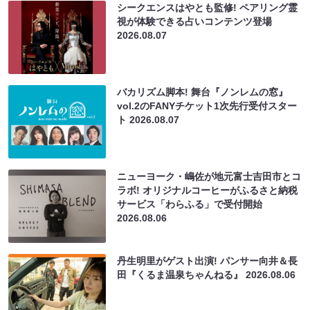
シークエンスはやとも監修! ペアリング霊
視が体験できる占いコンテンツ登場
2026.08.07
バカリズム脚本! 舞台『ノンレムの窓』
vol.2のFANYチケット1次先行受付スター
ト
2026.08.07
ニューヨーク・嶋佐が地元富士吉田市とコ
ラボ! オリジナルコーヒーがふるさと納税
サービス「わらふる」で受付開始
2026.08.06
丹生明里がゲスト出演! パンサー向井＆長
田『くるま温泉ちゃんねる』
2026.08.06