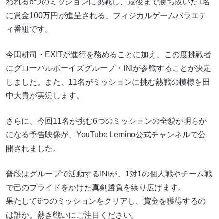
われる6つのミッションに挑戦し、最後まで勝ち抜いた1名
に賞金100万円が進呈される、フィジカルゲームバラエテ
ィ番組です。
今田耕司・EXITが進行を務めることに加え、この度挑戦者
にグローバルボーイズグループ・INIが参戦することが決定
しました。また、11名がミッションに挑む熱戦の模様を田
中大貴が実況します。
さらに、今回11名が挑む6つのミッションの全貌が明らか
になる予告映像が、YouTube Lemino公式チャンネルで公
開されました。
普段はグループで活動するINIが、1対1の個人戦やチーム戦
で己のプライドをかけた真剣勝負を繰り広げます。
果たして6つのミッションをクリアし、賞金を獲得するの
は誰か。熱き戦いにご注目ください。