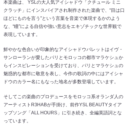
本楽曲は、 YSLの⼤⼈気アイシャドウ「クチュール ミニ
クラッチ」にインスパイアされ制作された楽曲で、“⽬は⼝
ほどにものを⾔う”という⾔葉を⾳楽で体現するかのよう
な、“瞳”による⾃信や強い意志をエキゾチックな世界観で
表現しています。
鮮やかな⾊合いが印象的なアイシャドウパレットはイヴ・
サンローランが愛したパリとモロッコの都市マラケシュか
らインスピレーションを受けており、パリとマラケシュの
魅惑的な都市に敬意を表し、今作の歌詞の中にはアイシャ
ドウのカラー名にもなった地名が多数登場しています。
そしてこの楽曲のプロデュースをモロッコ系オランダ⼈の
アーティストR3HABが⼿掛け、前作YSL BEAUTYタイア
ップソング「ALL HOURS」に引き続き、全編英語詞とな
っています。