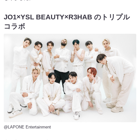
JO1×YSL BEAUTY×R3HAB のトリプル
コラボ
@LAPONE Entertainment