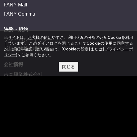
FANY Mall
FANY Commu
法務・規約
当サイトは、お客様の使いやすさ、利用状況の分析のためCookieを利用
プライバシーポリシー
しています。このダイアログを閉じることでCookieの使用に同意する
反社会的勢力排除宣言
か、詳細を確認したい場合は、
[Cookieの設定]
または
[プライバシーポ
リシー]
をご参照ください。
会社情報
閉じる
吉本興業株式会社
お問い合わせ
その他
よしもとニュースセンターアーカイブ
©YOSHIMOTO KOGYO, All Rights Reserved.