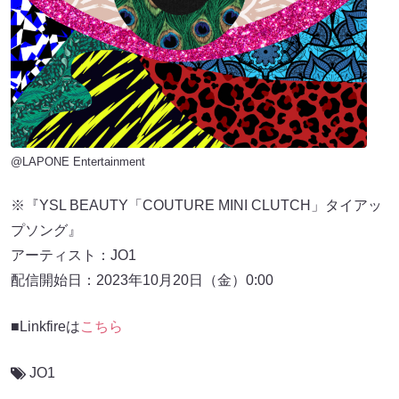
@LAPONE Entertainment
※『YSL BEAUTY「COUTURE MINI CLUTCH」タイアッ
プソング』
アーティスト：JO1
配信開始⽇：2023年10⽉20⽇（⾦）0:00
■Linkfireは
こちら
JO1