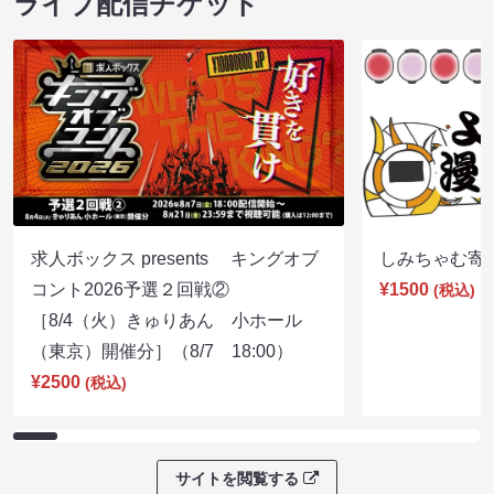
ライブ配信チケット
求人ボックス presents キングオブ
しみちゃむ寄席（
コント2026予選２回戦②
¥1500
(税込)
［8/4（火）きゅりあん 小ホール
（東京）開催分］（8/7 18:00）
¥2500
(税込)
サイトを閲覧する