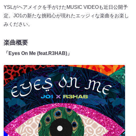
YSLがヘアメイクを⼿がけたMUSIC VIDEOも近⽇公開予
定。JO1の新たな挑戦⼼が現れたエッジィな楽曲をお楽し
みください。
楽曲概要
「Eyes On Me (feat.R3HAB)」