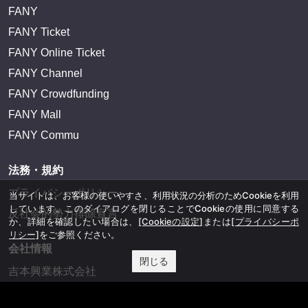
FANY
FANY Ticket
FANY Online Ticket
FANY Channel
FANY Crowdfunding
FANY Mall
FANY Commu
法務・規約
プライバシーポリシー
当サイトは、お客様の使いやすさ、利用状況の分析のためCookieを利用
しています。このダイアログを閉じることでCookieの使用に同意する
反社会的勢力排除宣言
か、詳細を確認したい場合は、
[Cookieの設定]
または
[プライバシーポ
リシー]
をご参照ください。
会社情報
閉じる
吉本興業株式会社
お問い合わせ