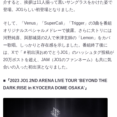
介すると、挨拶は11人揃って黒いサングラスをかけた姿で
登場。JO1らしい初登場となりました。
そして、「Venus」「SuperCali」「Trigger」の3曲を番組
オリジナルスペシャルメドレーで披露。さらに大トリには
河野純喜、與那城奨の2人で米津玄師の「Lemon」をカバ
ー歌唱。しっかりと存在感を示しました。番組終了後に
は、Xで「＃初出演おめでとうJO1」のハッシュタグ投稿が
20万ポストを超え、JAM（JO1のファンネーム）も共に気
合いの入った初出演となりました。
■『2023 JO1 2ND ARENA LIVE TOUR ‘BEYOND THE
DARK:RISE in KYOCERA DOME OSAKA’』