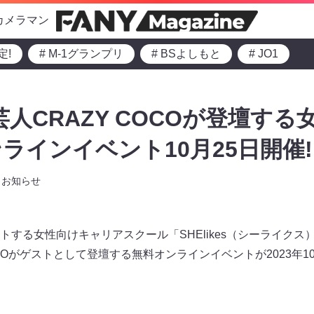
カメラマン
定!
# M-1グランプリ
# BSよしもと
# JO1
芸人CRAZY COCOが登壇す
ラインイベント10月25日開催!
お知らせ
トする女性向けキャリアスクール「SHElikes（シーライクス
COがゲストとして登壇する無料オンラインイベントが2023年10月