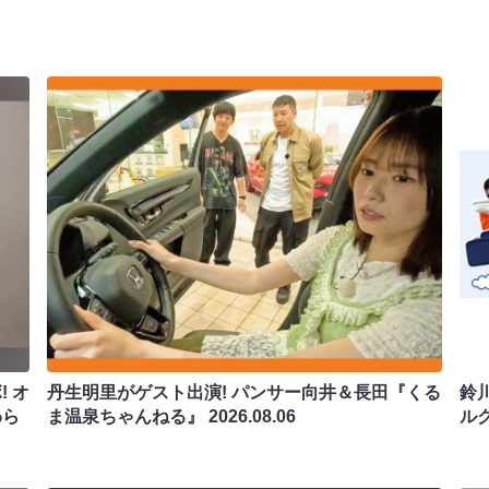
 オ
丹生明里がゲスト出演! パンサー向井＆長田『くる
鈴
わら
ま温泉ちゃんねる』
2026.08.06
ル