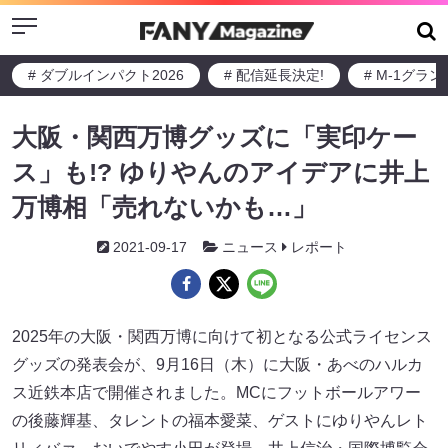
Menu
# ダブルインパクト2026
# 配信延長決定!
# M-1グラ
大阪・関西万博グッズに「実印ケー
ス」も!? ゆりやんのアイデアに井上
万博相「売れないかも…」
2021-09-17
ニュース
レポート
2025年の大阪・関西万博に向けて初となる公式ライセンス
グッズの発表会が、9月16日（木）に大阪・あべのハルカ
ス近鉄本店で開催されました。MCにフットボールアワー
の後藤輝基、タレントの福本愛菜、ゲストにゆりやんレト