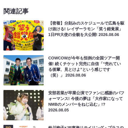
関連記事
【密着】分刻みのスケジュールで広島を駆
け抜ける! レイザーラモン「笑う錯覚展」
1日PR大使の全貌を大公開!
2026.08.06
COWCOWが今年も恒例の全国ツアー開
催! 続くチケット完売に自信「“売れてい
る後輩、見とけよ”という感じです
（笑）」
2026.08.06
安部若菜が卒業公演でファンに感謝のパフ
ォーマンス! 今後の夢は「大作家になって
NMBのメンバーをねじ込む」!?
2026.08.05
鈴川絢子×JR東海リテイリング・プラスの