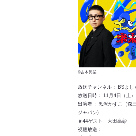
©吉本興業
放送チャンネル： BSよしもと 
放送日時： 11月4日（土）深夜
出演者 ：黒沢かずこ（森
ジャパン)
＃44ゲスト：大田高彰
視聴放送：