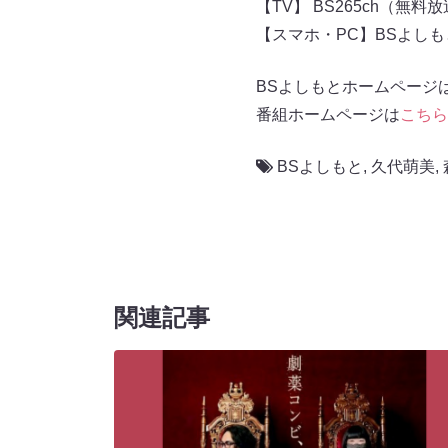
【TV】 BS265ch（無料
【スマホ・PC】BSよし
BSよしもとホームページ
番組ホームページは
こちら
BSよしもと
,
久代萌美
,
関連記事