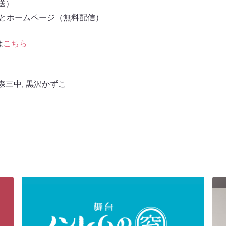
放送）
もとホームページ（無料配信）
は
こちら
森三中
,
黒沢かずこ