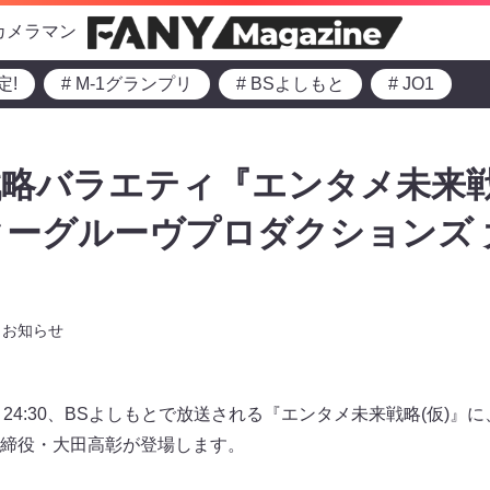
カメラマン
定!
# M-1グランプリ
# BSよしもと
# JO1
略バラエティ『エンタメ未来戦
ーグルーヴプロダクションズ 
お知らせ
00～24:30、BSよしもとで放送される『エンタメ未来戦略(仮)
締役・大田高彰が登場します。