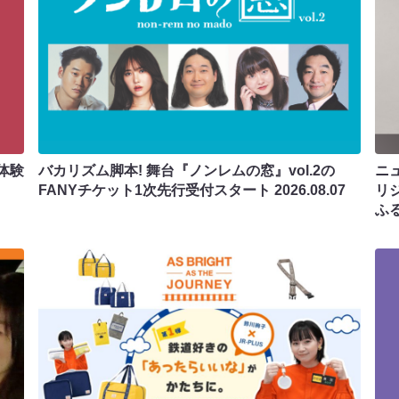
体験
バカリズム脚本! 舞台『ノンレムの窓』vol.2の
ニ
FANYチケット1次先行受付スタート
2026.08.07
リ
ふ