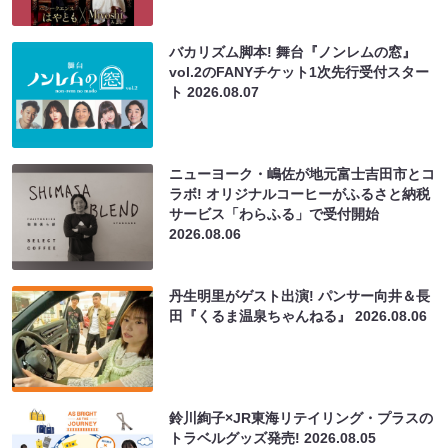
バカリズム脚本! 舞台『ノンレムの窓』
vol.2のFANYチケット1次先行受付スター
ト
2026.08.07
ニューヨーク・嶋佐が地元富士吉田市とコ
ラボ! オリジナルコーヒーがふるさと納税
サービス「わらふる」で受付開始
2026.08.06
丹生明里がゲスト出演! パンサー向井＆長
田『くるま温泉ちゃんねる』
2026.08.06
鈴川絢子×JR東海リテイリング・プラスの
トラベルグッズ発売!
2026.08.05