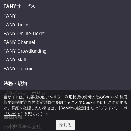
FANYサービス
FANY
FANY Ticket
FANY Online Ticket
FANY Channel
FANY Crowdfunding
FANY Mall
FANY Commu
法務・規約
プライバシーポリシー
当サイトは、お客様の使いやすさ、利用状況の分析のためCookieを利用
反社会的勢力排除宣言
しています。このダイアログを閉じることでCookieの使用に同意する
か、詳細を確認したい場合は、
[Cookieの設定]
または
[プライバシーポ
リシー]
をご参照ください。
会社情報
閉じる
吉本興業株式会社