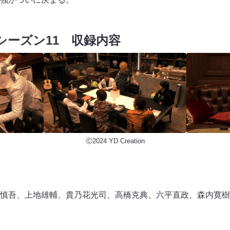
シーズン11
収録内容
Ⓒ2024 YD Creation
吾、上地雄輔、貴乃花光司、高橋克典、六平直政、森内寛樹（MY 