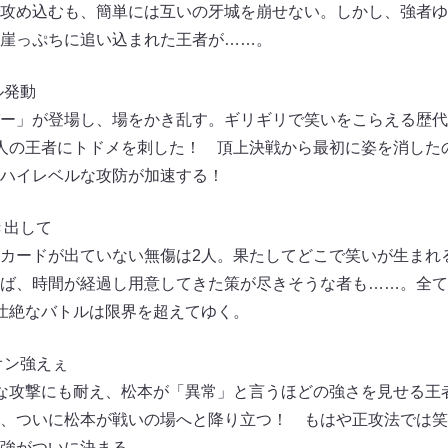
攻め込むも、簡単には互いの牙城を崩せない。しかし、強者ゆ
崖っぷちに追い込まれた王者が……。
ル発動
ー」が登場し、場をかき乱す。ギリギリで笑いをこらえる歴代
人の王者にトドメを刺した！ 頂上決戦から最初に姿を消した
ハイレベルな攻防が加速する！
き出して
カードが出ていない無傷は2人。果たしてどこで笑いが生まれ
ば、時間が経過し用意してきた策が尽きそうな者も……。全て
壮絶なバトルは限界を超えてゆく。
オン強えぇ
な攻撃にも耐え、松本が「異常」と言うほどの強さを見せる王
、ついに松本が戦いの場へと降り立つ！ もはや正攻法では笑
強がついに決まる。