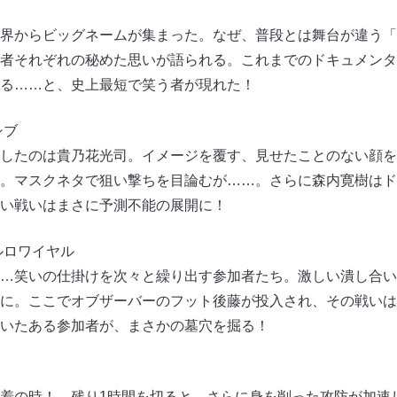
界からビッグネームが集まった。なぜ、普段とは舞台が違う「
者それぞれの秘めた思いが語られる。これまでのドキュメンタ
る……と、史上最短で笑う者が現れた！
シブ
したのは貴乃花光司。イメージを覆す、見せたことのない顔を
。マスクネタで狙い撃ちを目論むが……。さらに森内寛樹はド
い戦いはまさに予測不能の展開に！
トルロワイヤル
…笑いの仕掛けを次々と繰り出す参加者たち。激しい潰し合い
に。ここでオブザーバーのフット後藤が投入され、その戦いは
いたある参加者が、まさかの墓穴を掘る！
着の時！ 残り1時間を切ると、さらに身を削った攻防が加速