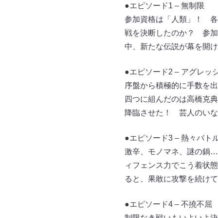
●エピソード1 – 無制限
参加資格は「人類」！ 各
戦を決断したのか？ 参加
中、新たな伝説が幕を開け
●エピソード2 – アグレッ
序盤から積極的に手数を出
四つに組んだのは高橋克典
降臨させた！ 芸人のいな
●エピソード3 – 熱々バ
激辛、モノマネ、謎の鍋…
ィフェンス力でこう着状態
ると、果敢に攻撃を続けて
●エピソード4 – 不撓不屈
制限なき戦いもいよいよ決