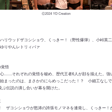
Ⓒ2024 YD Creation
ハリウッドザコシショウ、くっきー！（野性爆弾）、小峠英二
ゆりやんレトリィバァ
の覚悟
心……それぞれの覚悟を秘め、歴代王者6人が顔を揃えた。強
始まったのは、まさかのにらめっこだった！？ 小細工なしで
及ぶ伝説の潰し合いが幕を開けた。
に
防御！ ザコシショウが怒涛の誇張モノマネを連発し、くっきー