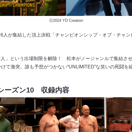
Ⓒ2024 YD Creation
者6人が集結した頂上決戦「チャンピオンシップ・オブ・チャン
芸人」という出場制限を解除！ 松本がノージャンルで集結さ
かけて激突。誰も予想がつかない“UNLIMITED”な笑いの死闘
シーズン10 収録内容