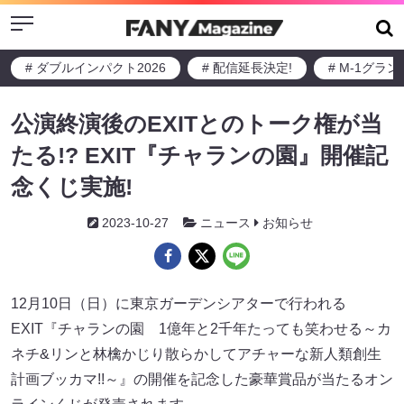
Menu
# ダブルインパクト2026
# 配信延長決定!
# M-1グラ
公演終演後のEXITとのトーク権が当
たる!? EXIT『チャランの園』開催記
念くじ実施!
2023-10-27
ニュース
お知らせ
12月10日（日）に東京ガーデンシアターで行われる
EXIT『チャランの園 1億年と2千年たっても笑わせる～カ
ネチ&リンと林檎かじり散らかしてアチャーな新人類創生
計画ブッカマ!!～』の開催を記念した豪華賞品が当たるオン