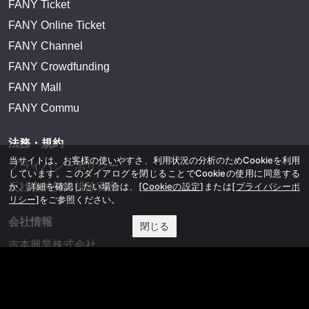
FANY Ticket
FANY Online Ticket
FANY Channel
FANY Crowdfunding
FANY Mall
FANY Commu
法務・規約
当サイトは、お客様の使いやすさ、利用状況の分析のためCookieを利用
プライバシーポリシー
しています。このダイアログを閉じることでCookieの使用に同意する
か、詳細を確認したい場合は、
[Cookieの設定]
または
[プライバシーポ
反社会的勢力排除宣言
リシー]
をご参照ください。
会社情報
閉じる
吉本興業株式会社
お問い合わせ
その他