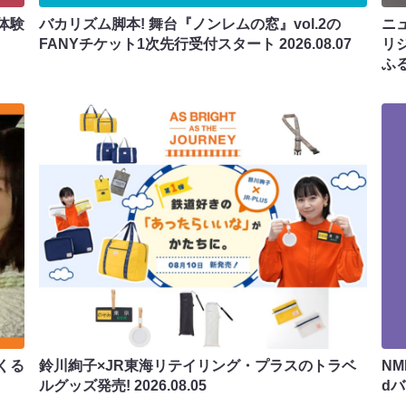
体験
バカリズム脚本! 舞台『ノンレムの窓』vol.2の
ニ
FANYチケット1次先行受付スタート
2026.08.07
リ
ふ
くる
鈴川絢子×JR東海リテイリング・プラスのトラベ
N
ルグッズ発売!
2026.08.05
d