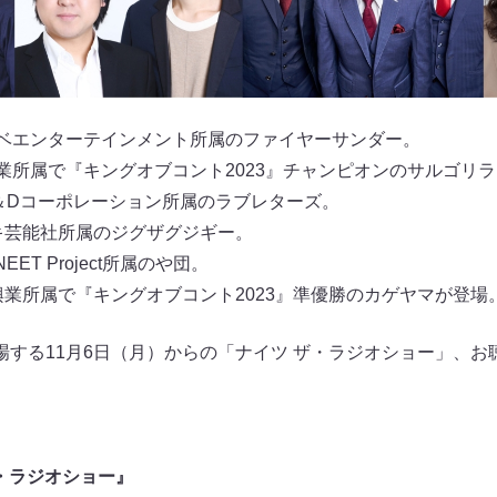
ナベエンターテインメント所属のファイヤーサンダー。
興業所属で『キングオブコント2023』チャンピオンのサルゴリラ
H＆Dコーポレーション所属のラブレターズ。
セキ芸能社所属のジグザグジギー。
EET Project所属のや団。
興業所属で『キングオブコント2023』準優勝のカゲヤマが登場
場する11月6日（月）からの「ナイツ ザ・ラジオショー」、お
ザ・ラジオショー』