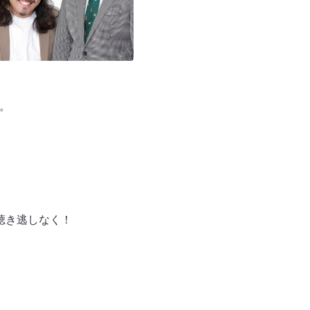
。
。
聴き逃しなく！