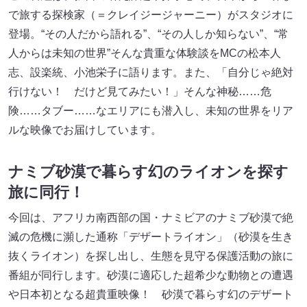
で旅する探検家（＝クレイジージャーニー）がスタジオに
登場。“その人だから語れる”、“その人しか知らない”、“常
人からは未知の世界”そんな貴重な体験談をMCの松本人
志、設楽統、小池栄子に語ります。また、「自分じゃ絶対
行けない！ だけど見てみたい！」そんな神秘……危
険……タブー……なエリアにも潜入し、未知の世界をリア
ルな映像でお届けしています。
ナミブ砂漠で暮らす幻のライオンを探す
旅に同行！
今回は、アフリカ南西部の国・ナミビアのナミブ砂漠で絶
滅の危機に瀕した通称「デザートライオン」（砂漠を生き
抜くライオン）を探し出し、生態を見守る保護活動の旅に
番組が同行します。砂漠に適応した超希少な動物との遭遇
や日本初となる超貴重映像！ 砂漠で暮らす幻のデザート