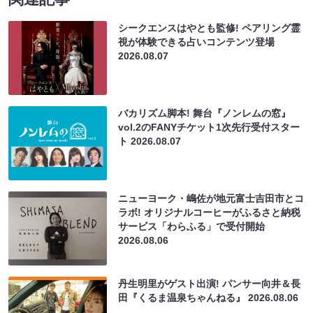
シークエンスはやとも監修! ペアリング霊
視が体験できる占いコンテンツ登場
2026.08.07
バカリズム脚本! 舞台『ノンレムの窓』
vol.2のFANYチケット1次先行受付スター
ト
2026.08.07
ニューヨーク・嶋佐が地元富士吉田市とコ
ラボ! オリジナルコーヒーがふるさと納税
サービス「わらふる」で受付開始
2026.08.06
丹生明里がゲスト出演! パンサー向井＆長
田『くるま温泉ちゃんねる』
2026.08.06