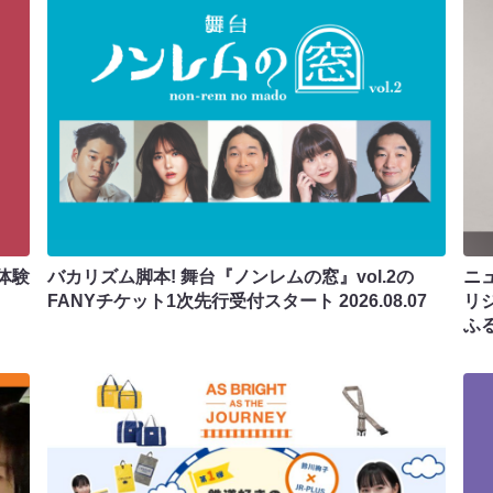
体験
バカリズム脚本! 舞台『ノンレムの窓』vol.2の
ニ
FANYチケット1次先行受付スタート
2026.08.07
リ
ふ