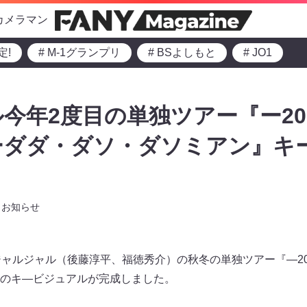
カメラマン
定!
# M-1グランプリ
# BSよしもと
# JO1
今年2度目の単独ツアー『ー20
ーダダ・ダソ・ダソミアン』キ
お知らせ
ジャルジャル（後藤淳平、福徳秀介）の秋冬の単独ツアー『―20
のキ―ビジュアルが完成しました。