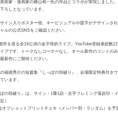
美術家・漫画家の横山裕一氏の作品とコラボが実現しました。
下ろしとなっています。
サイン入りポスター他、キービジュアルや題字がデザインされ
ャルの公式SNSをご確認ください。
都市を巡る全19公演の金字塔的ライブ。YouTube登録者総数2
イブです。トークなしコーナーなし、オール新作のコントのみ
最新作にご期待ください。
の福徳秀介の短篇集『しっぽの殻破り』、会場限定特典付きウ
ています。
ぽの殻破り』は、サイン・1冊1語・左手フレミング落款印・
定）
はオフショットプリントチェキ（メンバー別・ランダム）を予