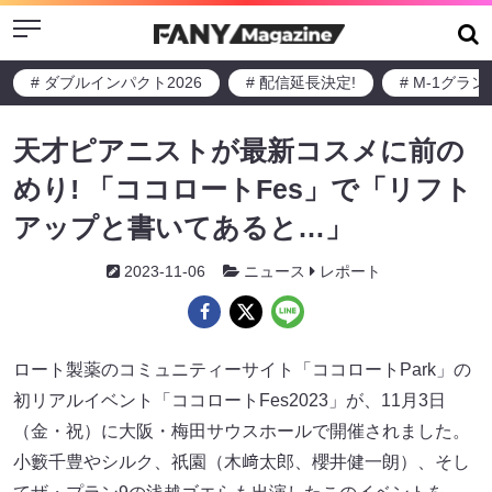
Menu
# ダブルインパクト2026
# 配信延長決定!
# M-1グラ
天才ピアニストが最新コスメに前の
めり! 「ココロートFes」で「リフト
アップと書いてあると…」
2023-11-06
ニュース
レポート
ロート製薬のコミュニティーサイト「ココロートPark」の
初リアルイベント「ココロートFes2023」が、11月3日
（金・祝）に大阪・梅田サウスホールで開催されました。
小籔千豊やシルク、祇園（木﨑太郎、櫻井健一朗）、そし