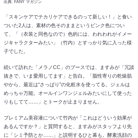
出典:
FANY マガジン
「スキンケアでテカリケアできるのって新しい！」と食い
ついた2人は、素材の色そのままというピンク色につい
て、「（衣装と同色なので）色的には、われわれがイメー
ジキャラクターみたい」（竹内）とすっかり気に入った様
子でした。
続いて訪れた「メラノCC」のブースでは、ますみが「冗談
抜きで、いま愛用してます」と告白。「脂性寄りの乾燥肌
やから、最近は“さっぱり”の化粧水を使ってる。ジェルは
めっちゃ万能。オールインワンジェルみたいにして使った
りもしてて……」とトークが止まりません。
プレミアム美容液について竹内が「これはどういう効果が
あるんですか？」と質問すると、ますみがスタッフより先
に「シミ予防とか……」と説明するひと幕も。酵素洗顔の