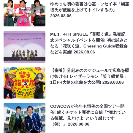
ゆめっち初の著書は心霊エッセイ本「幽霊
彼氏が便座を上げてトイレするの」
2026.08.06
ME:I、4TH SINGLE『花咲く道』発売記
念スペシャルイベントを開催! 初の試みと
なる「花咲く道」Cheering Guide収録会
などを実施!
2026.08.06
【密着】分刻みのスケジュールで広島を駆
け抜ける! レイザーラモン「笑う錯覚展」
1日PR大使の全貌を大公開!
2026.08.06
COWCOWが今年も恒例の全国ツアー開
催! 続くチケット完売に自信「“売れてい
る後輩、見とけよ”という感じです
（笑）」
2026.08.06