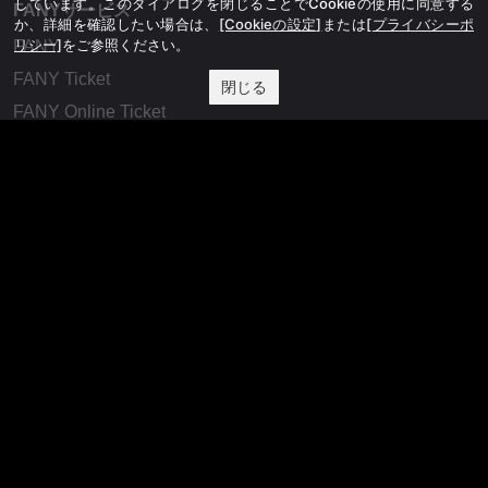
しています。このダイアログを閉じることでCookieの使用に同意する
FANYサービス
か、詳細を確認したい場合は、
[Cookieの設定]
または
[プライバシーポ
リシー]
をご参照ください。
FANY
FANY Ticket
閉じる
FANY Online Ticket
FANY Channel
FANY Crowdfunding
FANY Mall
FANY Commu
法務・規約
プライバシーポリシー
反社会的勢力排除宣言
会社情報
吉本興業株式会社