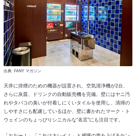
出典:
FANY マガジン
天井に排煙のための機器が設置され、空気清浄機が2台、
さらに灰皿、ドリンクの自動販売機を完備。壁にはヤニ汚
れやタバコの臭いが付着しにくいタイルを使用し、清掃の
しやすさにも配慮しているほか、壁に書かれたマーク・ト
ウェインのちょっぴりシニカルな“名言”にも注目です。
「おおー！」「これはキレイ！」と感嘆の声を上げるケン