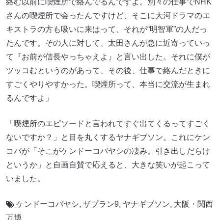
絡む以前に喫煙所で絡んでるんですよ。別々の仕事でNHK
さんの喫煙所で会ったんですけど、そこに大河ドラマのエ
キストラの方も吸いに来はって、それが“明智軍”の人だっ
たんです。その人に対して、太田さんが急に近寄っていっ
て『お前が信長やっちゃえよ』と言い出した。それに僕が
ツッコむというのがあって、その後、仕事で絡んだときに
すごくやりやすかった。喫煙所って、本当に交流が生まれ
るんですよ」
「喫煙所のエピソードと言われてすぐ出てくるってすごく
ないですか？」と目を丸くするヤナギブソン。これにケン
コバが「そこがケンドーコバヤシの凄み。引き出しだらけ
というか」と自画自賛で応えると、大きな笑いが起こって
いました。
ケンドーコバヤシ
,
ザプラン9
,
ヤナギブソン
,
大阪・関西
万博