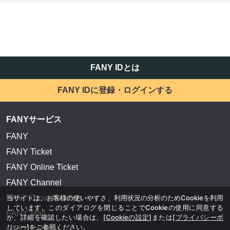
FANY IDとは
FANY IDに登録・ログインする
FANYサービス
FANY
FANY Ticket
FANY Online Ticket
FANY Channel
当サイトは、お客様の使いやすさ、利用状況の分析のためCookieを利用
FANY Crowdfunding
しています。このダイアログを閉じることでCookieの使用に同意する
FANY Mall
か、詳細を確認したい場合は、
[Cookieの設定]
または
[プライバシーポ
リシー]
をご参照ください。
FANY Commu