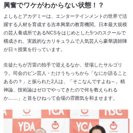
興奮でワケがわからない状態！？
よしもとアカデミーは、エンターテインメントの世界で活
躍する人材を育成する吉本興業の教育機関。日本最大規模
の芸人養成所であるNCSをはじめとした5つのスクールで
構成され、実践的なカリキュラムで人気芸人ら豪華講師陣
が日々授業を行っています。
生徒たちが万雷の拍手で迎えるなか、登場したサルゴリ
ラ。司会のピン芸人・たけうちっちから「なにか語ること
あるの？」と振られた2人は、「そこなんですよね～。精
神論、技術論はゼロでやってきたので何を教えられる
か……」と首をひねって会場の雰囲気を和ませます。