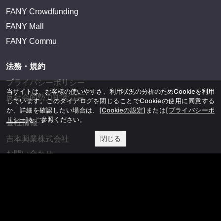
FANY Crowdfunding
FANY Mall
FANY Commu
法務・規約
プライバシーポリシー
当サイトは、お客様の使いやすさ、利用状況の分析のためCookieを利用
反社会的勢力排除宣言
しています。このダイアログを閉じることでCookieの使用に同意する
か、詳細を確認したい場合は、
[Cookieの設定]
または
[プライバシーポ
リシー]
をご参照ください。
会社情報
閉じる
吉本興業株式会社
お問い合わせ
その他
よしもとニュースセンターアーカイブ