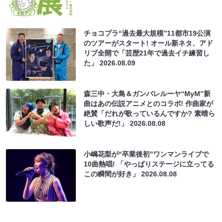
チョコプラ“過去最大規模”11都市19公演
のツアーがスタート! オール新ネタ、アド
リブ全開で「芸歴21年で過去イチ練習し
た」
2026.08.09
森三中・大島＆ガンバレルーヤ“MyM”新
曲はあの伝説アニメとのコラボ! 作曲家が
絶賛「だれが歌っているんですか? 素晴ら
しい歌声だ!」
2026.08.08
小嶋花梨が“卒業後初”ワンマンライブで
10曲熱唱! 「やっぱりステージに立ってる
この瞬間が好き」
2026.08.08