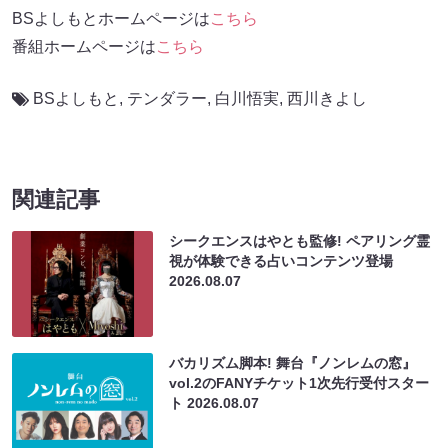
BSよしもとホームページは
こちら
番組ホームページは
こちら
BSよしもと
,
テンダラー
,
白川悟実
,
西川きよし
関連記事
シークエンスはやとも監修! ペアリング霊
視が体験できる占いコンテンツ登場
2026.08.07
バカリズム脚本! 舞台『ノンレムの窓』
vol.2のFANYチケット1次先行受付スター
ト
2026.08.07