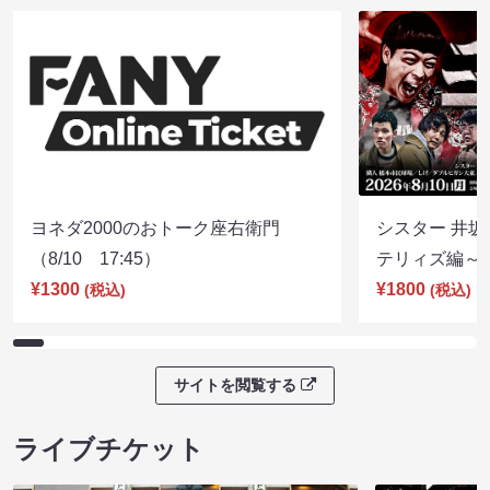
ヨネダ2000のおトーク座右衛門
シスター 井坂
（8/10 17:45）
テリィズ編～（8
¥1300
¥1800
(税込)
(税込)
サイトを閲覧する
ライブチケット