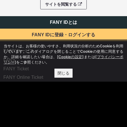
サイトを閲覧する
FANY IDとは
FANY IDに登録・ログインする
当サイトは、お客様の使いやすさ、利用状況の分析のためCookieを利用
FANYサービス
しています。このダイアログを閉じることでCookieの使用に同意する
か、詳細を確認したい場合は、
[Cookieの設定]
または
[プライバシーポ
FANY
リシー]
をご参照ください。
FANY Ticket
閉じる
FANY Online Ticket
FANY Channel
FANY Crowdfunding
FANY Mall
FANY Commu
法務・規約