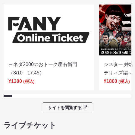
ヨネダ2000のおトーク座右衛門
シスター 井坂
（8/10 17:45）
テリィズ編～（8
¥1300
¥1800
(税込)
(税込)
サイトを閲覧する
ライブチケット