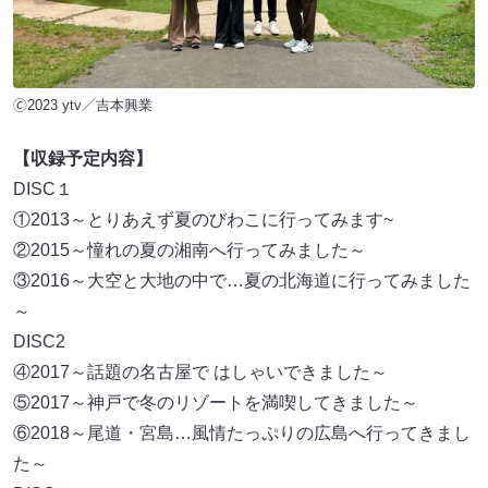
🄫2023 ytv／吉本興業
【収録予定内容】
DISC１
①2013～とりあえず夏のびわこに行ってみます~
②2015～憧れの夏の湘南へ行ってみました～
③2016～大空と大地の中で…夏の北海道に行ってみました
～
DISC2
④2017～話題の名古屋で はしゃいできました～
⑤2017～神戸で冬のリゾートを満喫してきました～
⑥2018～尾道・宮島…風情たっぷりの広島へ行ってきまし
た～