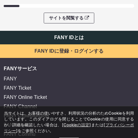
サイトを閲覧する
FANY IDとは
FANY IDに登録・ログインする
FANYサービス
FANY
FANY Ticket
FANY Online Ticket
FANY Channel
当サイトは、お客様の使いやすさ、利用状況の分析のためCookieを利用
FANY Crowdfunding
しています。このダイアログを閉じることでCookieの使用に同意する
か、詳細を確認したい場合は、
[Cookieの設定]
または
[プライバシーポ
FANY Mall
リシー]
をご参照ください。
FANY Commu