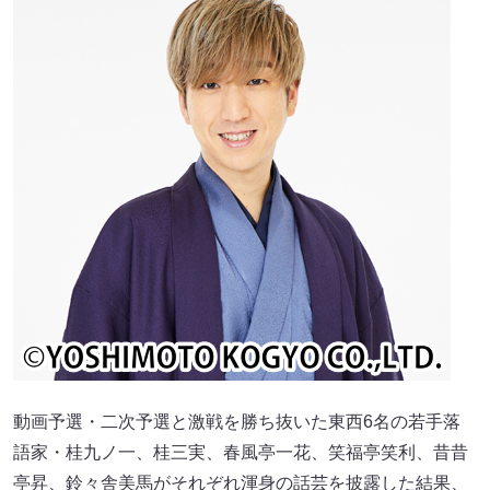
動画予選・二次予選と激戦を勝ち抜いた東西6名の若手落
語家・桂九ノ一、桂三実、春風亭一花、笑福亭笑利、昔昔
亭昇、鈴々舎美馬がそれぞれ渾身の話芸を披露した結果、