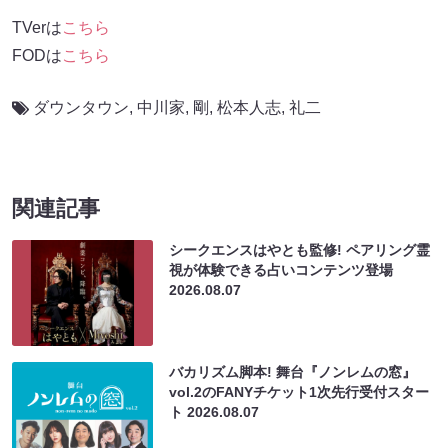
TVerは
こちら
FODは
こちら
ダウンタウン
,
中川家
,
剛
,
松本人志
,
礼二
関連記事
シークエンスはやとも監修! ペアリング霊
視が体験できる占いコンテンツ登場
2026.08.07
バカリズム脚本! 舞台『ノンレムの窓』
vol.2のFANYチケット1次先行受付スター
ト
2026.08.07