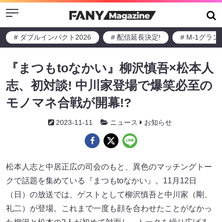
Menu
# ダブルインパクト2026
# 配信延長決定!
# M-1グラ
『まつもtoなかい』柳沢慎吾×松本人
志、初対談! 中川家登場で爆笑必至の
モノマネ合戦が開幕!?
2023-11-11
ニュース
お知らせ
松本人志と中居正広の司会のもと、異色のマッチングトー
クで話題を集めている『まつもtoなかい』。11月12日
（日）の放送では、ゲストとして柳沢慎吾と中川家（剛、
礼二）が登場。これまで一度も顔を合わせたことがなかっ