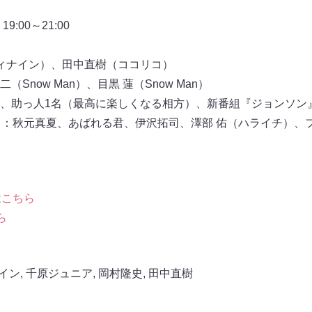
:00～21:00
ィナイン）、田中直樹（ココリコ）
Snow Man）、目黒 蓮（Snow Man）
、助っ人1名（最高に楽しくなる相方）、新番組『ジョンソン
）：秋元真夏、あばれる君、伊沢拓司、澤部 佑（ハライチ）、
は
こちら
ら
イン
,
千原ジュニア
,
岡村隆史
,
田中直樹