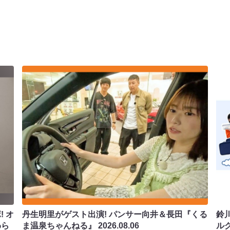
 オ
丹生明里がゲスト出演! パンサー向井＆長田『くる
鈴
わら
ま温泉ちゃんねる』
2026.08.06
ル