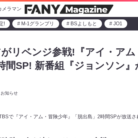
カメラマン
定!
# M-1グランプリ
# BSよしもと
# JO1
がリベンジ参戦!『アイ・アム
時間SP! 新番組『ジョンソン
お知らせ
0よりTBSで『アイ・アム・冒険少年』「脱出島」2時間SPが放送