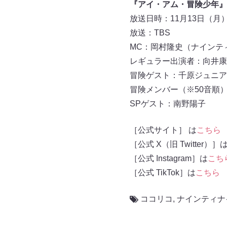
『アイ・アム・冒険少年』
放送日時：11月13日（月）19
放送：TBS
MC：岡村隆史（ナインテ
レギュラー出演者：向井康二（
冒険ゲスト：千原ジュニア
冒険メンバー（※50音順
SPゲスト：南野陽子
［公式サイト］ は
こちら
［公式 X（旧 Twitter）］
［公式 Instagram］は
こち
［公式 TikTok］は
こちら
ココリコ
,
ナインティナ