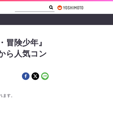
Search Form
Search
・冒険少年』
』から人気コン
されます。