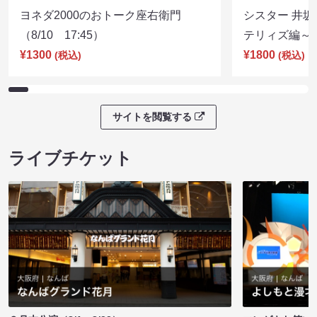
ヨネダ2000のおトーク座右衛門
シスター 井坂
（8/10 17:45）
テリィズ編～（8
¥1300
¥1800
(税込)
(税込)
サイトを閲覧する
ライブチケット