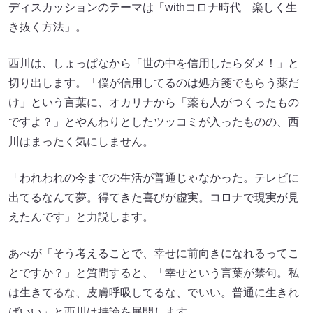
ディスカッションのテーマは「withコロナ時代 楽しく生
き抜く方法」。
西川は、しょっぱなから「世の中を信用したらダメ！」と
切り出します。「僕が信用してるのは処方箋でもらう薬だ
け」という言葉に、オカリナから「薬も人がつくったもの
ですよ？」とやんわりとしたツッコミが入ったものの、西
川はまったく気にしません。
「われわれの今までの生活が普通じゃなかった。テレビに
出てるなんて夢。得てきた喜びが虚実。コロナで現実が見
えたんです」と力説します。
あべが「そう考えることで、幸せに前向きになれるってこ
とですか？」と質問すると、「幸せという言葉が禁句。私
は生きてるな、皮膚呼吸してるな、でいい。普通に生きれ
ばいい」と西川は持論を展開します。