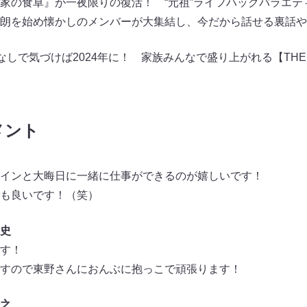
家の食卓』が一夜限りの復活！ “元祖”ライフハックバラエテ
朗を始め懐かしのメンバーが大集結し、今だから話せる裏話や
っぱなしで気づけば2024年に！ 家族みんなで盛り上がれる【THE
メント
インと大晦日に一緒に仕事ができるのが嬉しいです！
も良いです！（笑）
史
す！
すので東野さんにおんぶに抱っこで頑張ります！
之