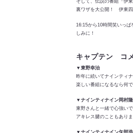
そして、伝説の番組『伊東
裏ワザを大公開！ 伊東四
16:15から10時間笑い
しみに！
キャプテン コ
▼東野幸治
昨年に続いてナインティナ
楽しい番組になるなら何で
▼ナインティナイン岡村隆
東野さんと一緒で心強いで
アキレス腱のこともありま
▼ナインティナイン矢部浩