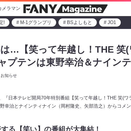
カメラマン
定!
# M-1グランプリ
# BSよしもと
# JO1
は…【笑って年越し！THE 笑(
キャプテンは東野幸治＆ナインテ
お知らせ
5より、『日本テレビ開局70年特別番組【笑って年越し！THE 笑(
野幸治とナインティナイン（岡村隆史、矢部浩之）からコメン
表する【笑い】の番組が大集結！