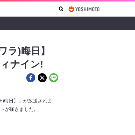
Search Form
Search
ワラ)晦日】
ィナイン!
ワラ)晦日】』が放送されま
トが届きました。