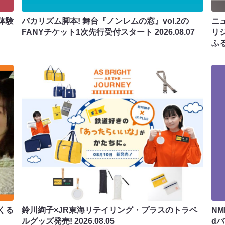
体験
バカリズム脚本! 舞台『ノンレムの窓』vol.2の
ニ
FANYチケット1次先行受付スタート
2026.08.07
リ
ふ
くる
鈴川絢子×JR東海リテイリング・プラスのトラベ
N
ルグッズ発売!
2026.08.05
d