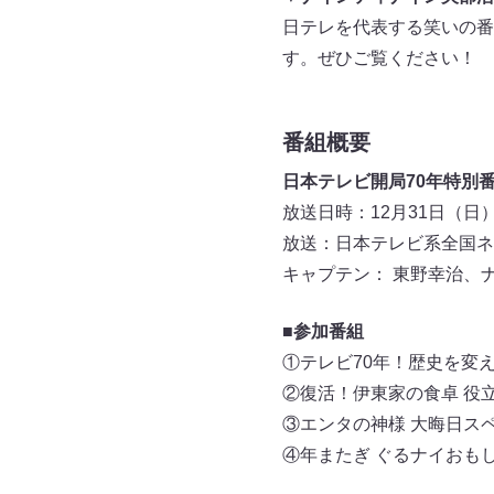
日テレを代表する笑いの番
す。ぜひご覧ください！ 
番組概要
日本テレビ開局70年特別番
放送日時：12月31日（日）1
放送：日本テレビ系全国ネ
キャプテン： 東野幸治、
■参加番組
①テレビ70年！歴史を変え
②復活！伊東家の食卓 役
③エンタの神様 大晦日ス
④年またぎ ぐるナイおも