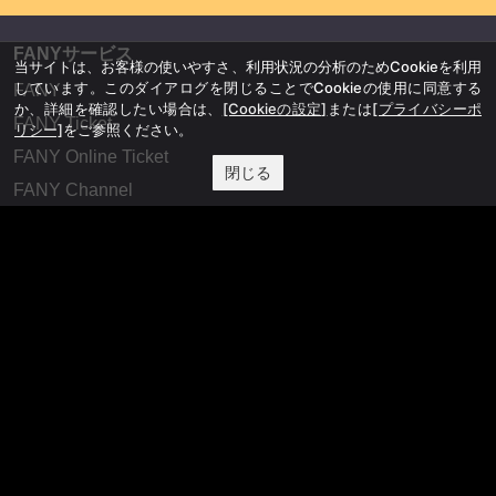
FANYサービス
当サイトは、お客様の使いやすさ、利用状況の分析のためCookieを利用
しています。このダイアログを閉じることでCookieの使用に同意する
FANY
か、詳細を確認したい場合は、
[Cookieの設定]
または
[プライバシーポ
FANY Ticket
リシー]
をご参照ください。
FANY Online Ticket
閉じる
FANY Channel
FANY Crowdfunding
FANY Mall
FANY Commu
法務・規約
プライバシーポリシー
反社会的勢力排除宣言
会社情報