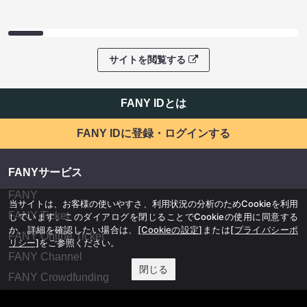
サイトを閲覧する
FANY IDとは
FANY IDに登録・ログインする
FANYサービス
FANY
当サイトは、お客様の使いやすさ、利用状況の分析のためCookieを利用
FANY Ticket
しています。このダイアログを閉じることでCookieの使用に同意する
か、詳細を確認したい場合は、
[Cookieの設定]
または
[プライバシーポ
FANY Online Ticket
リシー]
をご参照ください。
FANY Channel
閉じる
FANY Crowdfunding
FANY Mall