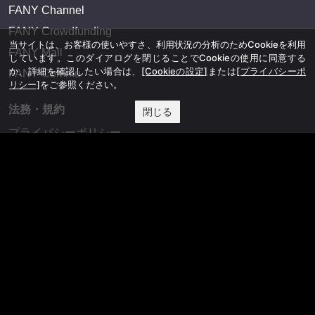
FANY Channel
FANY Crowdfunding
当サイトは、お客様の使いやすさ、利用状況の分析のためCookieを利用
FANY Mall
しています。このダイアログを閉じることでCookieの使用に同意する
か、詳細を確認したい場合は、
[Cookieの設定]
または
[プライバシーポ
FANY Commu
リシー]
をご参照ください。
法務・規約
閉じる
プライバシーポリシー
反社会的勢力排除宣言
会社情報
吉本興業株式会社
お問い合わせ
その他
よしもとニュースセンターアーカイブ