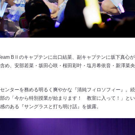
Team BⅡのキャプテンに出口結菜、副キャプテンに坂下真心
含め、安部若菜・坂田心咲・桜田彩叶・塩月希依音・新澤菜央
センターを務める明るく爽やかな『清純フィロソフィー』。続
部の「今から特別授業が始まります！ 教室に入って！」とい
感のある『サングラスと打ち明け話』を披露。