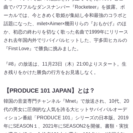
曲でパワフルなダンスナンバー『Rocketeer』を披露。ボ
ーカルでは、今ときめく歌姫が集結し令和最強のコラボと
話題になった、milet×Aimer×幾田りらの『おもかげ』のほ
か、初恋の終わりを切なく歌った名曲で1999年にリリース
され去年国内外でリバイバルヒットした、宇多田ヒカルの
『First Love』で勝負に挑みました。
『#8』の放送は、11月23日（木）21:00よりスタート。生
き残りをかけた勝負の行方をお見逃しなく。
【PRODUCE 101 JAPAN】とは？
韓国の音楽専門チャンネル『Mnet』で放送され、10代、20
代の男女に圧倒的な人気を誇る大ヒットサバイバルオーデ
ィション番組「PRODUCE 101」シリーズの日本版。2019
年にSEASON１、2021年にSEASON2を開催。書類・実技