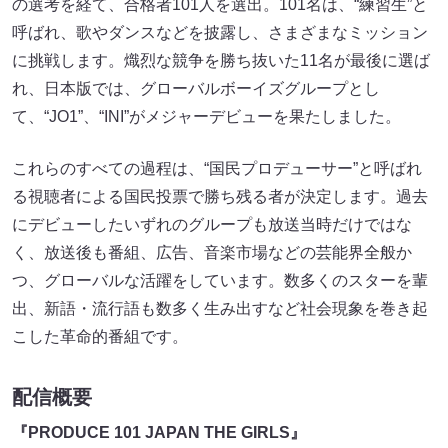
の選考を経て、合格者101人を選出。101名は、“練習生”と
呼ばれ、歌やダンスなどを披露し、さまざまなミッション
に挑戦します。熾烈な競争を勝ち抜いた11名が最後に選ば
れ、日本版では、グローバルボーイズグループとし
て、“JO1”、“INI”がメジャーデビューを果たしました。
これらのすべての過程は、“国民プロデューサー”と呼ばれ
る視聴者による国民投票で勝ち残る者が決定します。過去
にデビューしたいずれのグループも放送当時だけではな
く、放送後も番組、広告、音楽市場などの芸能界全般か
つ、グローバルな活躍をしています。数多くのスターを輩
出、新語・流行語も数多く生み出すなど社会現象を巻き起
こした革命的番組です。
配信概要
『PRODUCE 101 JAPAN THE GIRLS』