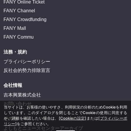
FANY Online Ticket
FANY Channel
FANY Crowdfunding
FANY Mall
FANY Commu
法務・規約
プライバシーポリシー
反社会的勢力排除宣言
会社情報
吉本興業株式会社
お問い合わせ
当サイトは、お客様の使いやすさ、利用状況の分析のためCookieを利用
しています。このダイアログを閉じることでCookieの使用に同意する
か、詳細を確認したい場合は、
[Cookieの設定]
または
[プライバシーポ
その他
リシー]
をご参照ください。
よしもとニュースセンターアーカイブ