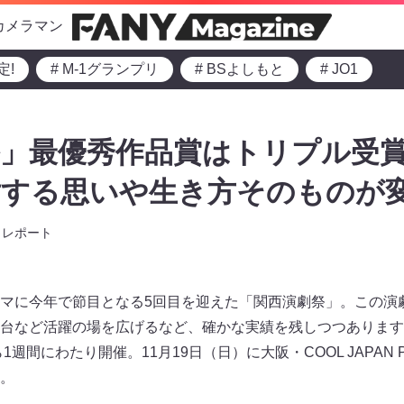
カメラマン
定!
# M-1グランプリ
# BSよしもと
# JO1
」最優秀作品賞はトリプル受賞
対する思いや生き方そのものが
レポート
マに今年で節目となる5回目を迎えた「関西演劇祭」。この演
台など活躍の場を広げるなど、確かな実績を残しつつあります
週間にわたり開催。11月19日（日）に大阪・COOL JAPAN PA
。