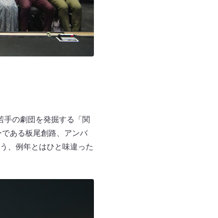
若手の劇団を発掘する「関
ーである板尾創路、アンバ
う、例年とはひと味違った