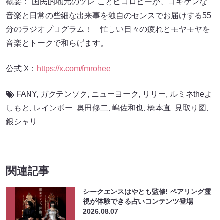
概要：“国民的地元のツレ”ことヒコロヒーが、ゴキゲンな
音楽と日常の些細な出来事を独自のセンスでお届けする55
分のラジオプログラム！ 忙しい日々の疲れとモヤモヤを
音楽とトークで和らげます。
公式 X：
https://x.com/fmrohee
FANY
,
ガクテンソク
,
ニューヨーク
,
リリー
,
ルミネtheよ
しもと
,
レインボー
,
奥田修二
,
嶋佐和也
,
橋本直
,
見取り図
,
銀シャリ
関連記事
シークエンスはやとも監修! ペアリング霊
視が体験できる占いコンテンツ登場
2026.08.07