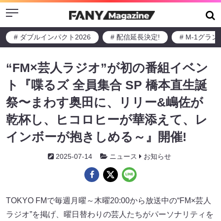
Menu
# ダブルインパクト2026
# 配信延長決定!
# M-1グラ
“FM×芸人ラジオ”が初の番組イベン
ト『喋るズ 全員集合 SP 橋本直生誕
祭〜まわす奥田に、リリー&嶋佐が
乾杯し、ヒコロヒーが華添えて、レ
インボーが抱きしめる～』開催!
2025-07-14
ニュース
お知らせ
TOKYO FMで毎週月曜～木曜20:00から放送中の“FM×芸人
ラジオ”を掲げ、曜日替わりの芸人たちがパーソナリティを