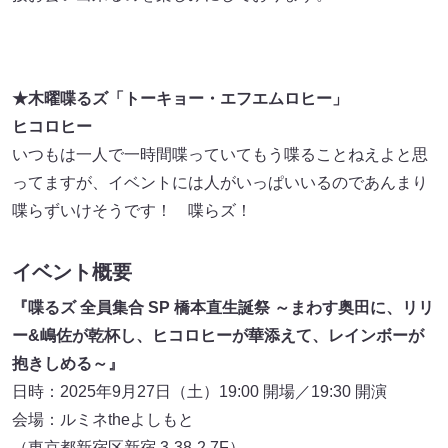
★木曜喋るズ「トーキョー・エフエムロヒー」
ヒコロヒー
いつもは一人で一時間喋っていてもう喋ることねえよと思
ってますが、イベントには人がいっぱいいるのであんまり
喋らずいけそうです！ 喋らズ！
イベント概要
『喋るズ 全員集合 SP 橋本直生誕祭 ～まわす奥田に、リリ
ー&嶋佐が乾杯し、ヒコロヒーが華添えて、レインボーが
抱きしめる～』
日時：2025年9月27日（土）19:00 開場／19:30 開演
会場：ルミネtheよしもと
（東京都新宿区新宿 3-38-2 7F）