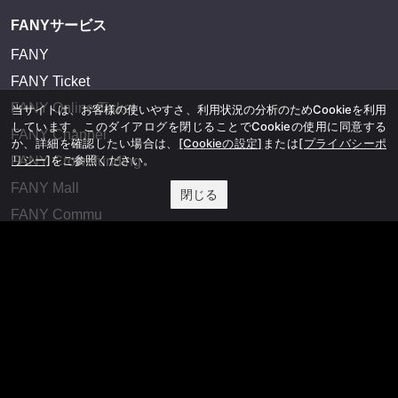
FANYサービス
FANY
FANY Ticket
FANY Online Ticket
当サイトは、お客様の使いやすさ、利用状況の分析のためCookieを利用
しています。このダイアログを閉じることでCookieの使用に同意する
FANY Channel
か、詳細を確認したい場合は、
[Cookieの設定]
または
[プライバシーポ
リシー]
をご参照ください。
FANY Crowdfunding
FANY Mall
閉じる
FANY Commu
法務・規約
プライバシーポリシー
反社会的勢力排除宣言
会社情報
吉本興業株式会社