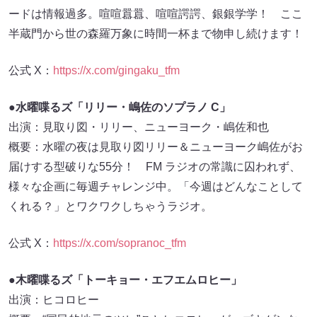
ードは情報過多。喧喧囂囂、喧喧諤諤、銀銀学学！ ここ
半蔵門から世の森羅万象に時間一杯まで物申し続けます！
公式 X：
https://x.com/gingaku_tfm
●水曜喋るズ「リリー・嶋佐のソプラノ C」
出演：見取り図・リリー、ニューヨーク・嶋佐和也
概要：水曜の夜は見取り図リリー＆ニューヨーク嶋佐がお
届けする型破りな55分！ FM ラジオの常識に囚われず、
様々な企画に毎週チャレンジ中。「今週はどんなことして
くれる？」とワクワクしちゃうラジオ。
公式 X：
https://x.com/sopranoc_tfm
●木曜喋るズ「トーキョー・エフエムロヒー」
出演：ヒコロヒー