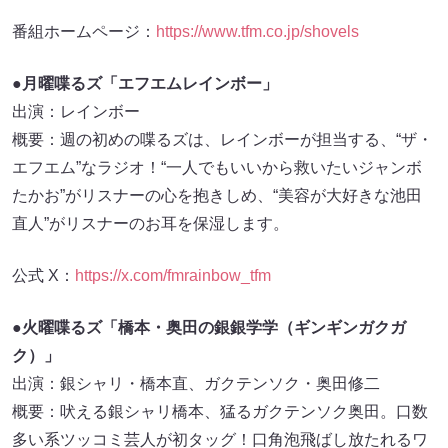
番組ホームページ：
https://www.tfm.co.jp/shovels
●月曜喋るズ「エフエムレインボー」
出演：レインボー
概要：週の初めの喋るズは、レインボーが担当する、“ザ・
エフエム”なラジオ！“一人でもいいから救いたいジャンボ
たかお”がリスナーの心を抱きしめ、“美容が大好きな池田
直人”がリスナーのお耳を保湿します。
公式 X：
https://x.com/fmrainbow_tfm
●火曜喋るズ「橋本・奥田の銀銀学学（ギンギンガクガ
ク）」
出演：銀シャリ・橋本直、ガクテンソク・奥田修二
概要：吠える銀シャリ橋本、猛るガクテンソク奥田。口数
多い系ツッコミ芸人が初タッグ！口角泡飛ばし放たれるワ