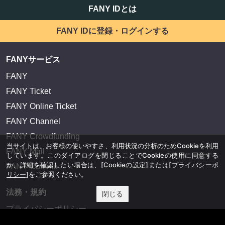
FANY IDとは
FANY IDに登録・ログインする
FANYサービス
FANY
FANY Ticket
FANY Online Ticket
FANY Channel
FANY Crowdfunding
当サイトは、お客様の使いやすさ、利用状況の分析のためCookieを利用
FANY Mall
しています。このダイアログを閉じることでCookieの使用に同意する
か、詳細を確認したい場合は、
[Cookieの設定]
または
[プライバシーポ
FANY Commu
リシー]
をご参照ください。
法務・規約
閉じる
プライバシーポリシー
反社会的勢力排除宣言