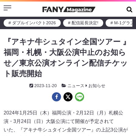
Menu
# ダブルインパクト2026
# 配信延長決定!
# M-1グラ
『アキナ⽜シュタイン全国ツアー 』
福岡・札幌・⼤阪公演中⽌のお知ら
せ／東京公演オンライン配信チケッ
ト販売開始
2023-11-20
ニュース
お知らせ
2024年1⽉25⽇（⽊）福岡公演・2⽉12⽇（⽉）札幌公
演・3⽉24⽇（⽇）⼤阪公演にて開催が予定されて
いた、『アキナ⽜シュタイン全国ツアー』の上記3公演が