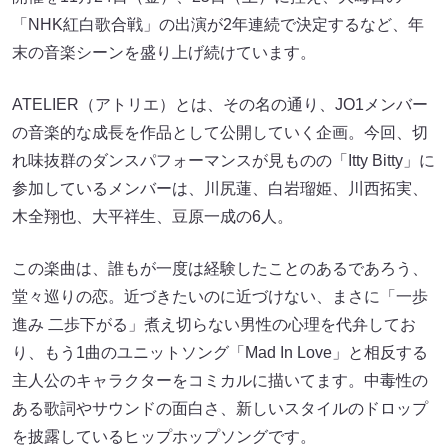
「NHK紅白歌合戦」の出演が2年連続で決定するなど、年
末の音楽シーンを盛り上げ続けています。
ATELIER（アトリエ）とは、その名の通り、JO1メンバー
の音楽的な成長を作品として公開していく企画。今回、切
れ味抜群のダンスパフォーマンスが見ものの「Itty Bitty」に
参加しているメンバーは、川尻蓮、白岩瑠姫、川西拓実、
木全翔也、大平祥生、豆原一成の6人。
この楽曲は、誰もが一度は経験したことのあるであろう、
堂々巡りの恋。近づきたいのに近づけない、まさに「一歩
進み 二歩下がる」煮え切らない男性の心理を代弁してお
り、もう1曲のユニットソング「Mad In Love」と相反する
主人公のキャラクターをコミカルに描いてます。中毒性の
ある歌詞やサウンドの面白さ、新しいスタイルのドロップ
を披露しているヒップホップソングです。