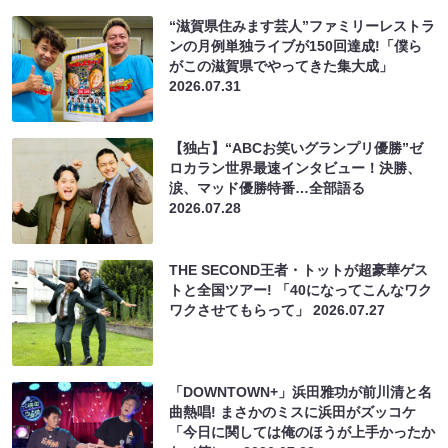
“滋賀県住みます芸人”ファミリーレストラ
ンの月例単独ライブが150回達成!「僕ら
がこの滋賀県でやってきた集大成」
2026.07.31
【独占】“ABCお笑いグランプリ優勝”ゼ
ロカラン世界最速インタビュー！決勝、
涙、マッド優勝特番…全部語る
2026.07.28
THE SECOND王者・トットが超豪華ゲス
トと全国ツアー! 「40になってこんなワク
ワクさせてもらって」
2026.07.27
「DOWNTOWN+」浜田雅功が前川清と名
曲熱唱! まさかのミスに浜田がズッコケ
「今日に関しては俺のほうが上手かったか