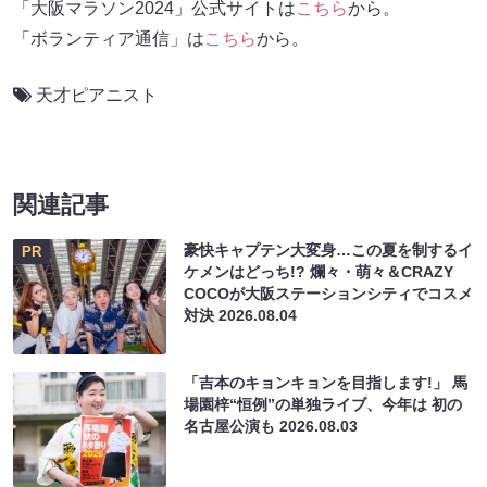
「大阪マラソン2024」公式サイトは
こちら
から。
「ボランティア通信」は
こちら
から。
天才ピアニスト
関連記事
豪快キャプテン大変身…この夏を制するイ
PR
ケメンはどっち!? 爛々・萌々＆CRAZY
COCOが大阪ステーションシティでコスメ
対決
2026.08.04
「吉本のキョンキョンを目指します!」 馬
場園梓“恒例”の単独ライブ、今年は 初の
名古屋公演も
2026.08.03