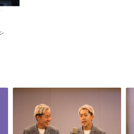
い安村
シ