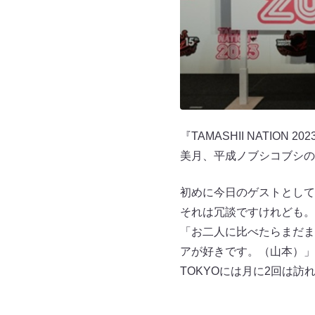
『TAMASHII NATI
美月、平成ノブシコブシの
初めに今日のゲストとして
それは冗談ですけれども。
「お二人に比べたらまだま
アが好きです。（山本）」 「
TOKYOには月に2回は