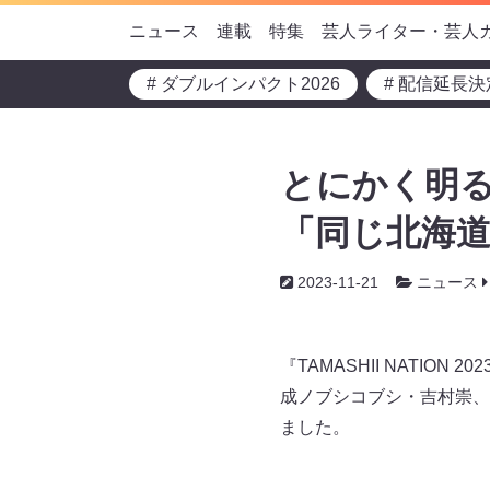
ニュース
連載
特集
芸人ライター・芸人
# ダブルインパクト2026
# 配信延長決
とにかく明
「同じ北海
2023-11-21
ニュース
『TAMASHII NATI
成ノブシコブシ・吉村崇、
ました。