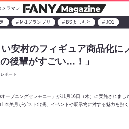
カメラマン
定!
# M-1グランプリ
# BSよしもと
# JO1
るい安村のフィギュア商品化に
道の後輩がすごい…！」
レポート
ON 2023オープニングセレモニー』が11月16日（木）に実施され
山本美月がゲスト出演、イベントや展示物に対する魅力を熱く