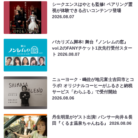
シークエンスはやとも監修! ペアリング霊
視が体験できる占いコンテンツ登場
2026.08.07
バカリズム脚本! 舞台『ノンレムの窓』
vol.2のFANYチケット1次先行受付スター
ト
2026.08.07
ニューヨーク・嶋佐が地元富士吉田市とコ
ラボ! オリジナルコーヒーがふるさと納税
サービス「わらふる」で受付開始
2026.08.06
丹生明里がゲスト出演! パンサー向井＆長
田『くるま温泉ちゃんねる』
2026.08.06