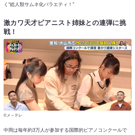
く“総人類サムネ化バラエティ！”
激カワ天才ピアニスト姉妹との連弾に挑
戦！
©メ～テレ
中岡は毎年約3万人が参加する国際的ピアノコンクールで