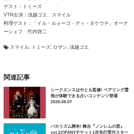
ゲスト：トミーズ
VTR出演：浅越ゴエ、スマイル
料理ゲスト：「イル・ルォーゴ・ディ・タケウチ」オーナ
ーシェフ 竹内啓二
スマイル
,
トミーズ
,
ロザン
,
浅越ゴエ
関連記事
シークエンスはやとも監修! ペアリング霊
視が体験できる占いコンテンツ登場
2026.08.07
バカリズム脚本! 舞台『ノンレムの窓』
vol.2のFANYチケット1次先行受付スター