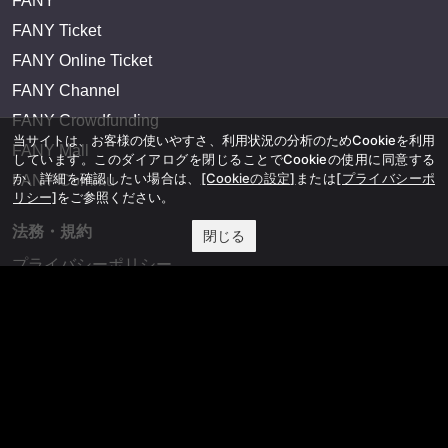
FANY
FANY Ticket
FANY Online Ticket
FANY Channel
FANY Crowdfunding
当サイトは、お客様の使いやすさ、利用状況の分析のためCookieを利用
FANY Mall
しています。このダイアログを閉じることでCookieの使用に同意する
か、詳細を確認したい場合は、
[Cookieの設定]
または
[プライバシーポ
FANY Commu
リシー]
をご参照ください。
法務・規約
閉じる
プライバシーポリシー
反社会的勢力排除宣言
会社情報
吉本興業株式会社
お問い合わせ