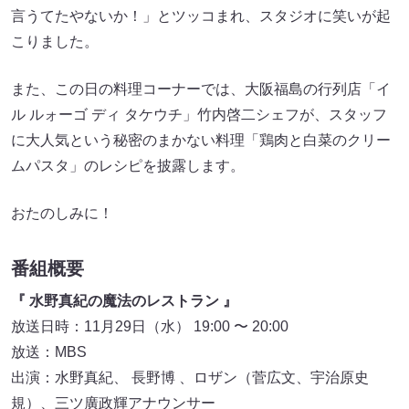
言うてたやないか！」とツッコまれ、スタジオに笑いが起
こりました。
また、この日の料理コーナーでは、大阪福島の行列店「イ
ル ルォーゴ ディ タケウチ」竹内啓二シェフが、スタッフ
に大人気という秘密のまかない料理「鶏肉と白菜のクリー
ムパスタ」のレシピを披露します。
おたのしみに！
番組概要
『 水野真紀の魔法のレストラン 』
放送日時：11月29日（水） 19:00 〜 20:00
放送：MBS
出演：水野真紀、 長野博 、ロザン（菅広文、宇治原史
規）、三ツ廣政輝アナウンサー