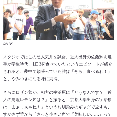
©MBS
スタジオではこの超人気丼を試食。近大出身の佐藤輝明選
手が学生時代、1日3杯食べていたというエピソードが紹介
されると、夢中で頬張っていた雅は「そら、食べるわ！」
と、やみつきになる味に納得。
さらにロザン菅が、相方の宇治原に「どうなんです？ 近
大の鳥塩レモン丼は？」と振ると、京都大学出身の宇治原
は「まぁまぁやね！」というお馴染みのギャグで返すも、
すかさず菅から「さっき小さい声で『美味しい……』って