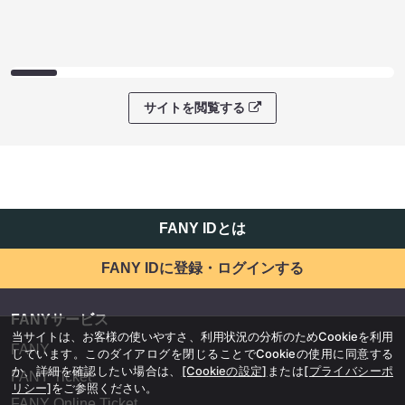
サイトを閲覧する
FANY IDとは
FANY IDに登録・ログインする
FANYサービス
当サイトは、お客様の使いやすさ、利用状況の分析のためCookieを利用
FANY
しています。このダイアログを閉じることでCookieの使用に同意する
か、詳細を確認したい場合は、
[Cookieの設定]
または
[プライバシーポ
FANY Ticket
リシー]
をご参照ください。
FANY Online Ticket