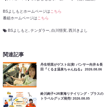
BSよしもとホームページは
こちら
番組ホームページは
こちら
BSよしもと
,
テンダラー
,
白川悟実
,
西川きよし
関連記事
丹生明里がゲスト出演! パンサー向井＆長
田『くるま温泉ちゃんねる』
2026.08.06
鈴川絢子×JR東海リテイリング・プラスの
トラベルグッズ発売!
2026.08.05