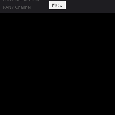
閉じる
FANY Channel
FANY Crowdfunding
FANY Mall
FANY Commu
法務・規約
プライバシーポリシー
反社会的勢力排除宣言
会社情報
吉本興業株式会社
お問い合わせ
その他
よしもとニュースセンターアーカイブ