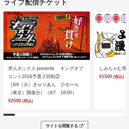
ライブ配信チケット
求人ボックス presents キングオブ
しみちゃむ寄席（
コント2026予選２回戦②
¥1500
(税込)
［8/4（火）きゅりあん 小ホール
（東京）開催分］（8/7 18:00）
¥2500
(税込)
サイトを閲覧する