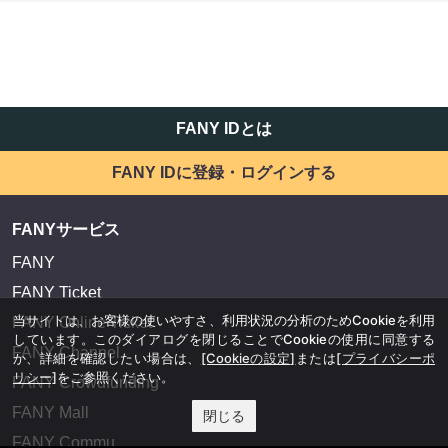
FANY IDとは
FANY IDに登録・ログインする
FANYサービス
FANY
FANY Ticket
当サイトは、お客様の使いやすさ、利用状況の分析のためCookieを利用
FANY Online Ticket
しています。このダイアログを閉じることでCookieの使用に同意する
FANY Channel
か、詳細を確認したい場合は、
[Cookieの設定]
または
[プライバシーポ
リシー]
をご参照ください。
FANY Crowdfunding
FANY Mall
閉じる
FANY Commu