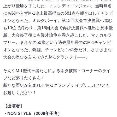
上がり優勝を手にした、トレンディエンジェル。当時無名
にも関わらずM-1史上最高得点の681点を叩き出しチャンピ
オンとなった、ミルクボーイ。第13回大会で決勝戦へ進む
も10位で終わり、第16回大会で再び決勝戦へ進出し見事優
勝、大会終了後にも漫才論争を巻き起こした、マヂカルラ
ブリー。まさかの50歳という過去最年長でのM-1チャンピ
オンとなった、錦鯉。チャンピオンの数だけ、さまざまな
大会の歴史を刻んできたM-1グランプリ――。
そんなM-1歴代王者たちによるネタ披露・コーナーのライ
ブなど盛りだくさん！
新たな歴史が刻まれる“M-1グランプリ イブ”……ぜひとも
お越しください！
【出演者】
・NON STYLE（2008年王者）