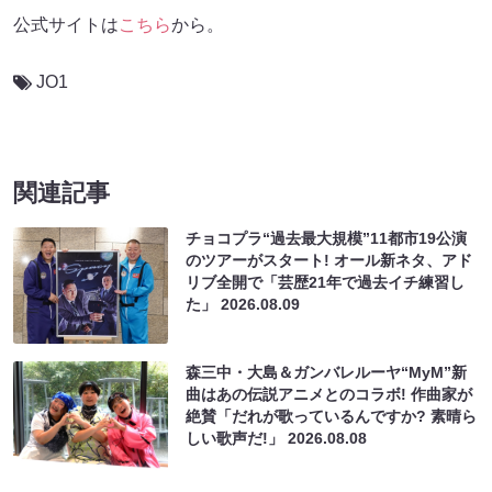
公式サイトは
こちら
から。
JO1
関連記事
チョコプラ“過去最大規模”11都市19公演
のツアーがスタート! オール新ネタ、アド
リブ全開で「芸歴21年で過去イチ練習し
た」
2026.08.09
森三中・大島＆ガンバレルーヤ“MyM”新
曲はあの伝説アニメとのコラボ! 作曲家が
絶賛「だれが歌っているんですか? 素晴ら
しい歌声だ!」
2026.08.08