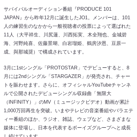
サバイバルオーディション番組『PRODUCE 101
JAPAN』から昨年12月に誕生したJO1。メンバーは、101
人の練習生のなかから一般視聴者の投票によって選ばれた
11人（大平祥生、川尻蓮、川西拓実、木全翔也、金城碧
海、河野純喜、佐藤景瑚、白岩瑠姫、鶴房汐恩、豆原一
成、與那城奨）で構成されています。
3月に1stシングル「PROTOSTAR」でデビューすると、8
月には2ndシングル「STARGAZER」が発売され、チャー
トを賑わせます。さらに、オフィシャルYouTubeチャンネ
ルで公開されたデビューシングル収録曲「無限大
（INFINITY）」のMV（ミュージックビデオ）動画が累計
1,000万回再生を突破。いまやテレビの音楽番組やバラエテ
ィー番組のほか、ラジオ、雑誌、ウェブなど、さまざまな
媒体に登場し、日本を代表するボーイズグループへと成長
し続けています。