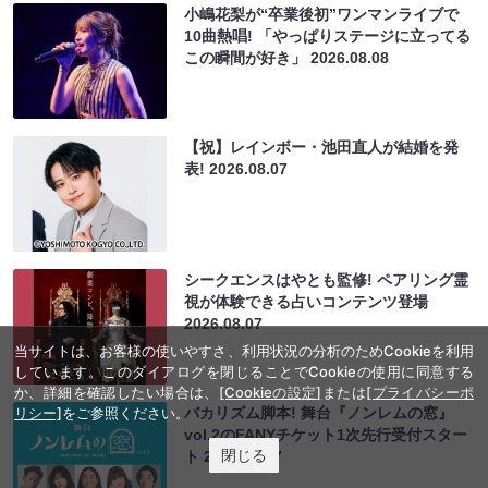
小嶋花梨が“卒業後初”ワンマンライブで
10曲熱唱! 「やっぱりステージに立ってる
この瞬間が好き」
2026.08.08
【祝】レインボー・池田直人が結婚を発
表!
2026.08.07
シークエンスはやとも監修! ペアリング霊
視が体験できる占いコンテンツ登場
2026.08.07
当サイトは、お客様の使いやすさ、利用状況の分析のためCookieを利用
しています。このダイアログを閉じることでCookieの使用に同意する
か、詳細を確認したい場合は、
[Cookieの設定]
または
[プライバシーポ
リシー]
をご参照ください。
バカリズム脚本! 舞台『ノンレムの窓』
vol.2のFANYチケット1次先行受付スター
閉じる
ト
2026.08.07