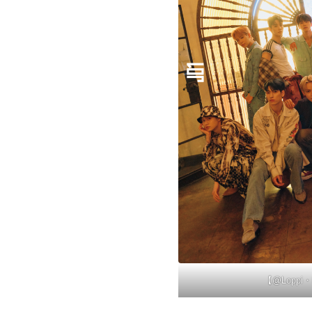
【@Loppi