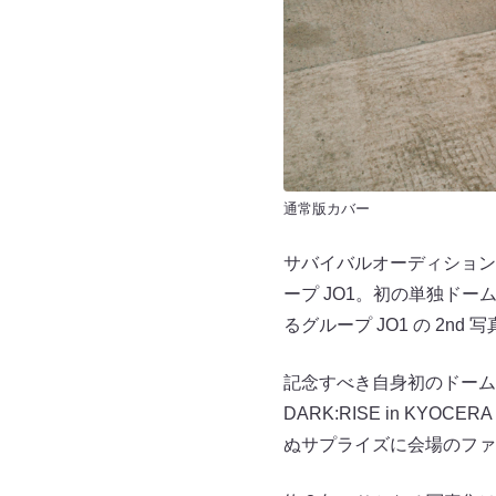
通常版カバー
サバイバルオーディション番組
ープ JO1。初の単独ド
るグループ JO1 の 2n
記念すべき自身初のドーム公演と
DARK:RISE in KY
ぬサプライズに会場のファ