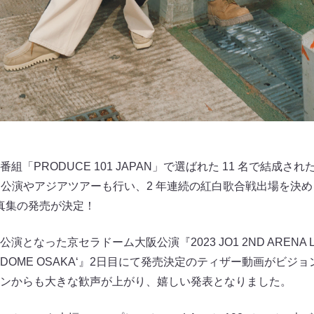
「PRODUCE 101 JAPAN」で選ばれた 11 名で結成
ーム公演やアジアツアーも行い、2 年連続の紅白歌合戦出場を決
d 写真集の発売が決定！
なった京セラドーム大阪公演『2023 JO1 2ND ARENA LIVE 
OCERA DOME OSAKAʻ』2日目にて発売決定のティザー動画が
ンからも大きな歓声が上がり、嬉しい発表となりました。