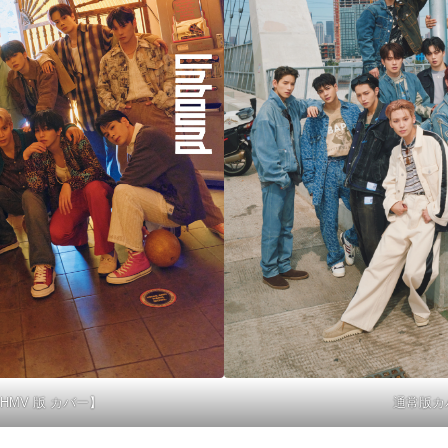
・HMV 版 カバー】
通常版カ