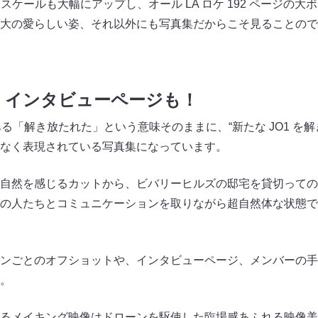
はスケールも大幅にアップし、オール LA ロケ 192 ページの
大の愛らしい姿、それ以外にも写真集だからこそ見ることので
、インタビューページも！
にある「解き放たれた」という意味そのままに、“新たな JO1 を
なく表現されている写真集になっています。
自然を感じるカットから、ビバリーヒルズの邸宅を貸切っての
の人たちとコミュニケーションを取りながら超自然体な状態で
ンごとのオフショットや、インタビューページ、メンバーの手
。
るメイキング映像はドローンを駆使した臨場感あふれる映像美