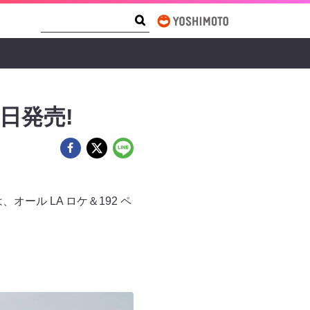
Search Form
Search
4日発売!
、オール LA ロケ＆192 ペ