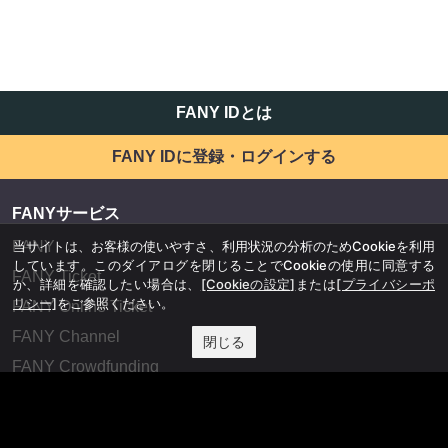
FANY IDとは
FANY IDに登録・ログインする
FANYサービス
当サイトは、お客様の使いやすさ、利用状況の分析のためCookieを利用
FANY
しています。このダイアログを閉じることでCookieの使用に同意する
FANY Ticket
か、詳細を確認したい場合は、
[Cookieの設定]
または
[プライバシーポ
リシー]
をご参照ください。
FANY Online Ticket
FANY Channel
閉じる
FANY Crowdfunding
FANY Mall
FANY Commu